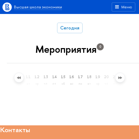
Высшая школа экономики
Меню
Сегодня
Мероприятия
0
8
9
10
11
12
13
14
15
16
17
18
19
20
21
22
23
сб
вс
пн
вт
ср
чт
пт
сб
вс
пн
вт
ср
чт
пт
сб
вс
Контакты