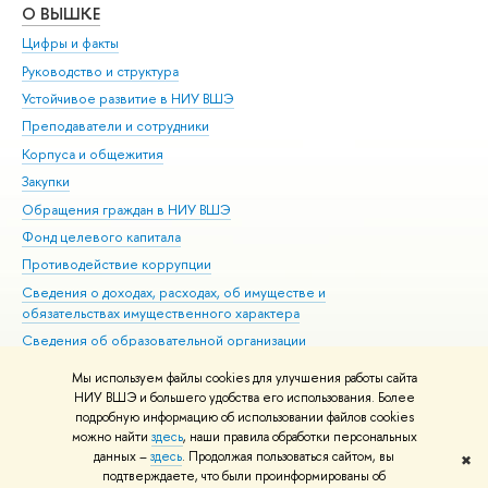
О ВЫШКЕ
ОБ
Цифры и факты
Ли
Руководство и структура
Дов
Устойчивое развитие в НИУ ВШЭ
Ол
Преподаватели и сотрудники
При
Корпуса и общежития
Вы
Закупки
При
Обращения граждан в НИУ ВШЭ
Ас
Фонд целевого капитала
До
Противодействие коррупции
Цен
Сведения о доходах, расходах, об имуществе и
Би
обязательствах имущественного характера
Об
Сведения об образовательной организации
Обр
Людям с ограниченными возможностями здоровья
Мы используем файлы cookies для улучшения работы сайта
Единая платежная страница
НИУ ВШЭ и большего удобства его использования. Более
подробную информацию об использовании файлов cookies
Работа в Вышке
можно найти
здесь
, наши правила обработки персональных
данных –
здесь
. Продолжая пользоваться сайтом, вы
✖
Редактору
подтверждаете, что были проинформированы об