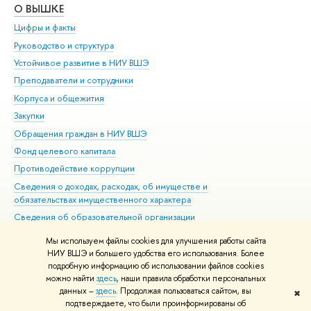
О ВЫШКЕ
ОБ
Цифры и факты
Ли
Руководство и структура
Дов
Устойчивое развитие в НИУ ВШЭ
Ол
Преподаватели и сотрудники
При
Корпуса и общежития
Вы
Закупки
При
Обращения граждан в НИУ ВШЭ
Ас
Фонд целевого капитала
До
Противодействие коррупции
Цен
Сведения о доходах, расходах, об имуществе и
Би
обязательствах имущественного характера
Об
Сведения об образовательной организации
Обр
Людям с ограниченными возможностями здоровья
Мы используем файлы cookies для улучшения работы сайта
Единая платежная страница
НИУ ВШЭ и большего удобства его использования. Более
подробную информацию об использовании файлов cookies
Работа в Вышке
можно найти
здесь
, наши правила обработки персональных
данных –
здесь
. Продолжая пользоваться сайтом, вы
✖
Редактору
подтверждаете, что были проинформированы об