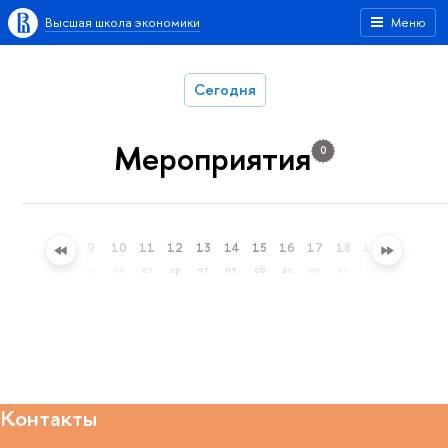
Высшая школа экономики
Меню
Сегодня
Мероприятия
0
6
7
8
9
10
11
12
13
14
15
16
17
18
19
20
21
чт
пт
сб
вс
пн
вт
ср
чт
пт
сб
вс
пн
вт
ср
чт
пт
Контакты