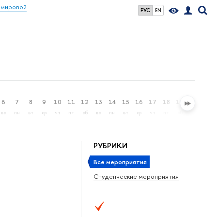
 мировой
РУС
EN
6
7
8
9
10
11
12
13
14
15
16
17
18
19
20
21
вс
пн
вт
ср
чт
пт
сб
вс
пн
вт
ср
чт
пт
сб
вс
пн
РУБРИКИ
Все мероприятия
Студенческие мероприятия