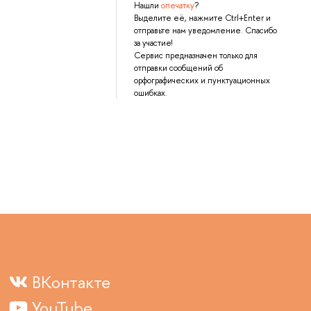
Нашли
опечатку
?
Выделите её, нажмите Ctrl+Enter и
отправьте нам уведомление. Спасибо
за участие!
Сервис предназначен только для
отправки сообщений об
орфографических и пунктуационных
ошибках.
ВКонтакте
YouTube