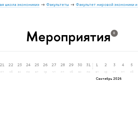
ая школа экономики»
Факультеты
Факультет мировой экономики и
Мероприятия
0
21
22
23
24
25
26
27
28
29
30
31
1
2
3
4
5
пт
сб
вс
пн
вт
ср
чт
пт
сб
вс
пн
вт
ср
чт
пт
сб
Сентябрь 2026