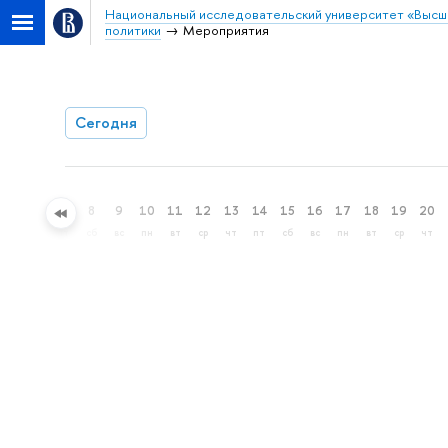
Национальный исследовательский университет «Высш
политики
Мероприятия
Сегодня
5
6
7
8
9
10
11
12
13
14
15
16
17
18
19
20
ср
чт
пт
сб
вс
пн
вт
ср
чт
пт
сб
вс
пн
вт
ср
чт