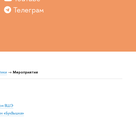
Телеграм
тики
→
Мероприятия
дом ВШЭ
ин «БукВышка»