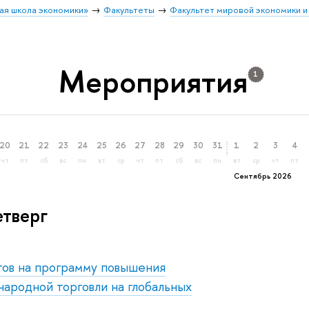
ая школа экономики»
Факультеты
Факультет мировой экономики и
Мероприятия
1
20
21
22
23
24
25
26
27
28
29
30
31
1
2
3
4
чт
пт
сб
вс
пн
вт
ср
чт
пт
сб
вс
пн
вт
ср
чт
пт
Сентябрь 2026
етверг
ов на программу повышения
ародной торговли на глобальных