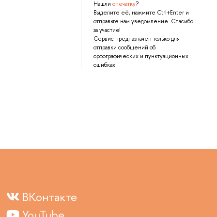
Нашли
опечатку
?
Выделите её, нажмите Ctrl+Enter и
отправьте нам уведомление. Спасибо
за участие!
Сервис предназначен только для
отправки сообщений об
орфографических и пунктуационных
ошибках.
ВКонтакте
YouTube