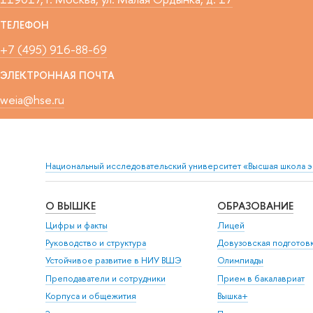
ТЕЛЕФОН
+7 (495) 916-88-69
ЭЛЕКТРОННАЯ ПОЧТА
weia@hse.ru
Национальный исследовательский университет «Высшая школа 
О ВЫШКЕ
ОБРАЗОВАНИЕ
Цифры и факты
Лицей
Руководство и структура
Довузовская подготов
Устойчивое развитие в НИУ ВШЭ
Олимпиады
Преподаватели и сотрудники
Прием в бакалавриат
Корпуса и общежития
Вышка+