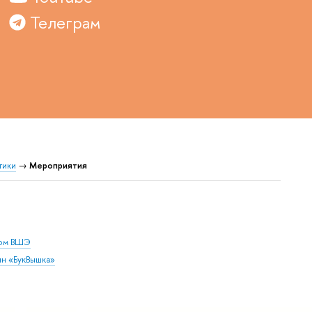
Телеграм
тики
→
Мероприятия
дом ВШЭ
ин «БукВышка»