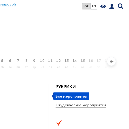
 мировой
РУС
EN
5
6
7
8
9
10
11
12
13
14
15
16
17
18
19
20
сб
вс
пн
вт
ср
чт
пт
сб
вс
пн
вт
ср
чт
пт
сб
вс
РУБРИКИ
Все мероприятия
Студенческие мероприятия