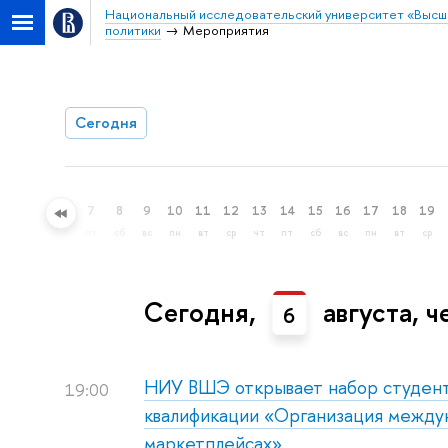
Национальный исследовательский университет «Высш
политики
Мероприятия
Сегодня
4
5
6
7
8
9
10
11
12
13
14
15
16
17
18
19
вт
ср
чт
пт
сб
вс
пн
вт
ср
чт
пт
сб
вс
пн
вт
ср
Сегодня,
августа, ч
6
НИУ ВШЭ открывает набор студент
19:00
квалификации «Организация междун
маркетплейсах»