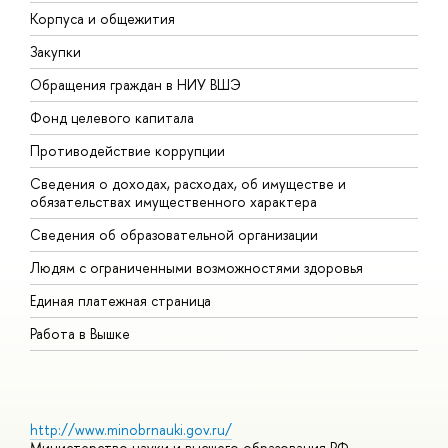
Корпуса и общежития
В
Закупки
П
Обращения граждан в НИУ ВШЭ
А
Фонд целевого капитала
Д
Противодействие коррупции
Ц
Сведения о доходах, расходах, об имуществе и
Б
обязательствах имущественного характера
О
Сведения об образовательной организации
О
Людям с ограниченными возможностями здоровья
Единая платежная страница
Работа в Вышке
http://www.minobrnauki.gov.ru/
Министерство науки и высшего образования РФ