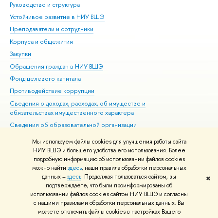
Руководство и структура
Дов
Устойчивое развитие в НИУ ВШЭ
Ол
Преподаватели и сотрудники
При
Корпуса и общежития
Вы
Закупки
При
Обращения граждан в НИУ ВШЭ
Ас
Фонд целевого капитала
До
Противодействие коррупции
Цен
Сведения о доходах, расходах, об имуществе и
Би
обязательствах имущественного характера
Об
Сведения об образовательной организации
Обр
Людям с ограниченными возможностями здоровья
Мы используем файлы cookies для улучшения работы сайта
Единая платежная страница
НИУ ВШЭ и большего удобства его использования. Более
подробную информацию об использовании файлов cookies
Работа в Вышке
можно найти
здесь
, наши правила обработки персональных
данных –
здесь
. Продолжая пользоваться сайтом, вы
✖
Редактору
подтверждаете, что были проинформированы об
© НИУ ВШЭ 1993–2026
Адреса и контакты
Условия использования
использовании файлов cookies сайтом НИУ ВШЭ и согласны
с нашими правилами обработки персональных данных. Вы
материалов
Политика конфиденциальности
Карта сайта
можете отключить файлы cookies в настройках Вашего
Шрифты HSE Sans и HSE Slab разработаны в
Школе дизайна НИУ ВШЭ