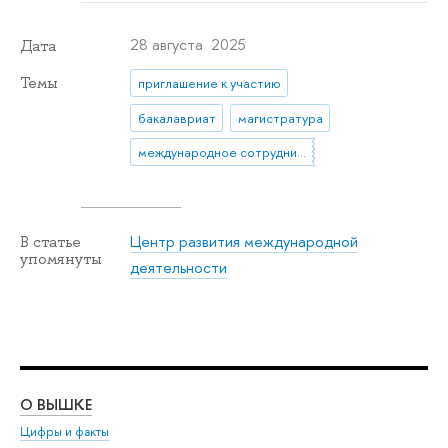
28 августа 2025
Дата
Темы
приглашение к участию
бакалавриат
магистратура
международное сотрудничество
Центр развития международной
В статье
упомянуты
деятельности
О ВЫШКЕ
ОБ
Цифры и факты
Ли