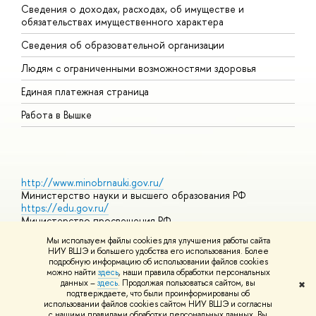
Сведения о доходах, расходах, об имуществе и
Б
обязательствах имущественного характера
О
Сведения об образовательной организации
О
Людям с ограниченными возможностями здоровья
Единая платежная страница
Работа в Вышке
http://www.minobrnauki.gov.ru/
Министерство науки и высшего образования РФ
https://edu.gov.ru/
Министерство просвещения РФ
https://elearning.hse.ru/mooc
Мы используем файлы cookies для улучшения работы сайта
Массовые открытые онлайн-курсы
НИУ ВШЭ и большего удобства его использования. Более
подробную информацию об использовании файлов cookies
можно найти
здесь
, наши правила обработки персональных
данных –
здесь
. Продолжая пользоваться сайтом, вы
✖
© НИУ ВШЭ 1993–2026
Адреса и контакты
Условия
подтверждаете, что были проинформированы об
использования материалов
Политика конфиденциальности
Карта
использовании файлов cookies сайтом НИУ ВШЭ и согласны
сайта
с нашими правилами обработки персональных данных. Вы