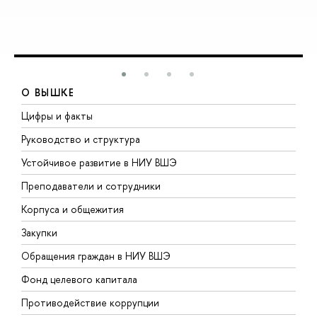
О ВЫШКЕ
Цифры и факты
Л
Руководство и структура
Д
Устойчивое развитие в НИУ ВШЭ
О
Преподаватели и сотрудники
П
Корпуса и общежития
В
Закупки
П
Обращения граждан в НИУ ВШЭ
А
Фонд целевого капитала
Д
Противодействие коррупции
Ц