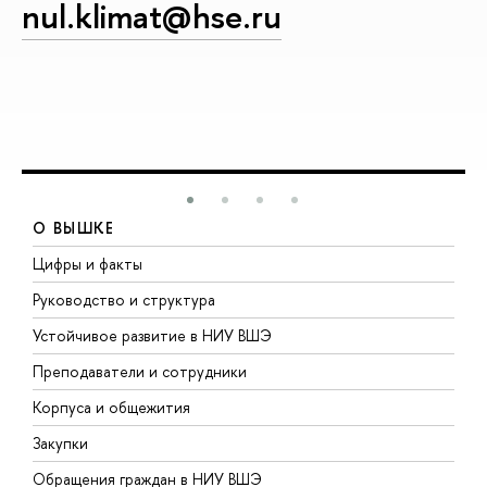
nul.klimat@hse.ru
О ВЫШКЕ
Цифры и факты
Л
Руководство и структура
Д
Устойчивое развитие в НИУ ВШЭ
О
Преподаватели и сотрудники
П
Корпуса и общежития
В
Закупки
П
Обращения граждан в НИУ ВШЭ
А