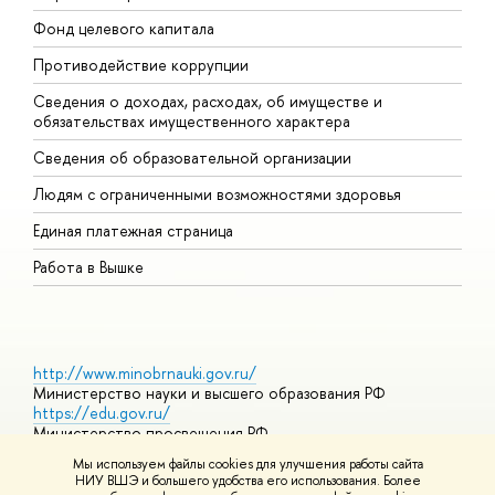
Фонд целевого капитала
Д
Противодействие коррупции
Ц
Сведения о доходах, расходах, об имуществе и
Б
обязательствах имущественного характера
О
Сведения об образовательной организации
О
Людям с ограниченными возможностями здоровья
Единая платежная страница
Работа в Вышке
http://www.minobrnauki.gov.ru/
Министерство науки и высшего образования РФ
https://edu.gov.ru/
Министерство просвещения РФ
https://elearning.hse.ru/mooc
Мы используем файлы cookies для улучшения работы сайта
Массовые открытые онлайн-курсы
НИУ ВШЭ и большего удобства его использования. Более