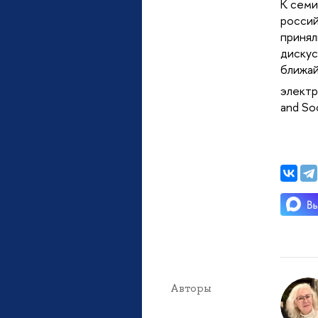
К семи
россий
принял
дискус
ближай
электр
and So
Авторы