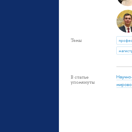
Темы
профе
магист
Научно
В статье
упомянуты
мирово