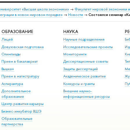
университет «Высшая школа экономики»
→
Факультет мировой экономики 
теграции в новом мировом порядке»
→
Новости
→
Состоялся семинар «К
ОБРАЗОВАНИЕ
НАУКА
Р
Лицей
Научные подразделения
Би
Довузовская подготовка
Исследовательские проекты
Из
Олимпиады
Мониторинги
Кн
Прием в бакалавриат
Диссертационные советы
Ти
Вышка+
Защиты диссертаций
Ме
Прием в магистратуру
Академическое развитие
Жу
Аспирантура
Конкурсы и гранты
Пу
Дополнительное
Внешние научно-
образование
информационные ресурсы
Центр развития карьеры
Бизнес-инкубатор ВШЭ
Образовательные
партнерства