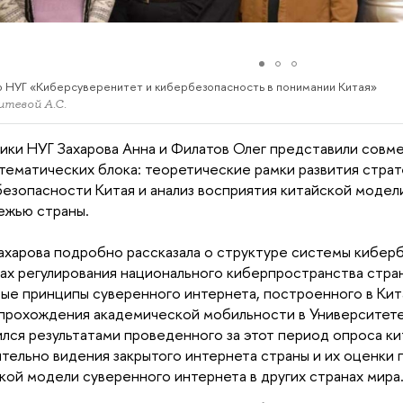
 НУГ «Киберсуверенитет и кибербезопасность в понимании Китая»
тевой А.С.
ики НУГ Захарова Анна и Филатов Олег представили совм
 тематических блока: теоретические рамки развития стра
езопасности Китая и анализ восприятия китайской модел
ежью страны.
ахарова подробно рассказала о структуре системы кибер
ах регулирования национального киберпространства стра
ые принципы суверенного интернета, построенного в Кит
прохождения академической мобильности в Университете
лся результатами проведенного за этот период опроса к
тельно видения закрытого интернета страны и их оценки
кой модели суверенного интернета в других странах мира