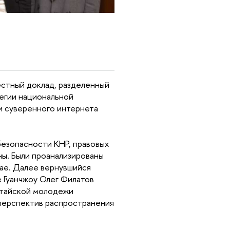
естный доклад, разделенный
тегии национальной
и суверенного интернета
безопасности КНР, правовых
ны. Были проанализированы
ае. Далее вернувшийся
 Гуанчжоу Олег Филатов
итайской молодежи
 перспектив распространения
.