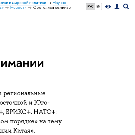
мики и мировой политики
Научно-
РУС
EN
е»
Новости
Состоялся семинар
нимании
 и региональные
Восточной и Юго-
+, БРИКС+, НАТО+:
ом порядке» на тему
нии Китая».