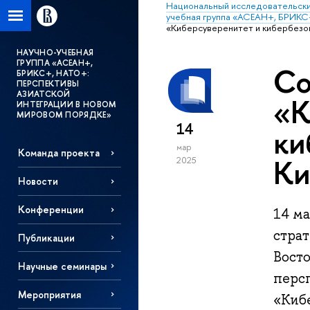
Национальный исследовательски
учебная группа «АСЕАН+, БРИКС
«Киберсуверенитет и кибербезоп
НАУЧНО-УЧЕБНАЯ
ГРУППА «АСЕАН+,
Со
БРИКС+, НАТО+:
ПЕРСПЕКТИВЫ
АЗИАТСКОЙ
«К
ИНТЕГРАЦИИ В НОВОМ
МИРОВОМ ПОРЯДКЕ»
14
ки
мар
Команда проекта
Ки
2025
Новости
Конференции
14 ма
стра
Публикации
Вост
Научные семинары
перс
Мероприятия
«Киб