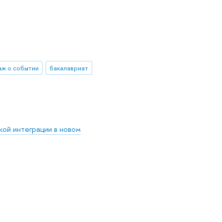
ж о событии
бакалавриат
кой интеграции в новом