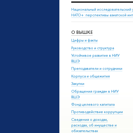
Национальный исследовательский 
НАТО+: перспективы азиатской ин
О ВЫШКЕ
Цифры и факты
Руководство и структура
Устойчивое развитие в НИУ
ВШЭ
Преподаватели и сотрудники
Корпуса и общежития
Закупки
Обращения граждан в НИУ
ВШЭ
Фонд целевого капитала
Противодействие коррупции
Сведения о доходах,
расходах, об имуществе и
обязательствах