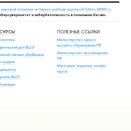
и мировой политики
→
Научно-учебная группа «АСЕАН+, БРИКС+,
иберсуверенитет и кибербезопасность в понимании Китая»
ЕСУРСЫ
ПОЛЕЗНЫЕ ССЫЛКИ
блиотека
Министерство науки и
высшего образования РФ
дательский дом ВШЭ
Министерство просвещения
ижный магазин «БукВышка»
РФ
пография
Массовые открытые онлайн-
диацентр
курсы
рналы ВШЭ
бликации