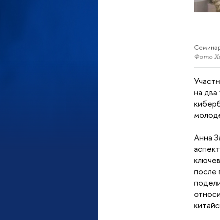
Семинар
Фото Хи
Участн
на два
киберб
молод
Анна З
аспект
ключев
после 
подели
относи
китайс