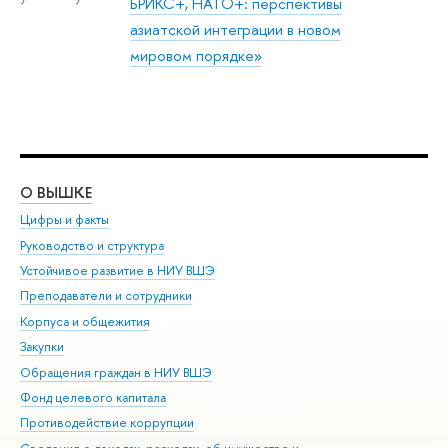
БРИКС+, НАТО+: перспективы
азиатской интеграции в новом
мировом порядке»
О ВЫШКЕ
ОБ
Цифры и факты
Ли
Руководство и структура
Дов
Устойчивое развитие в НИУ ВШЭ
Ол
Преподаватели и сотрудники
При
Корпуса и общежития
Вы
Закупки
При
Обращения граждан в НИУ ВШЭ
Ас
Фонд целевого капитала
До
Противодействие коррупции
Цен