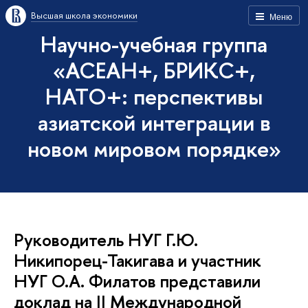
Высшая школа экономики
Меню
Научно-учебная группа
«АСЕАН+, БРИКС+,
НАТО+: перспективы
азиатской интеграции в
новом мировом порядке»
Руководитель НУГ Г.Ю.
Никипорец-Такигава и участник
НУГ О.А. Филатов представили
доклад на II Международной