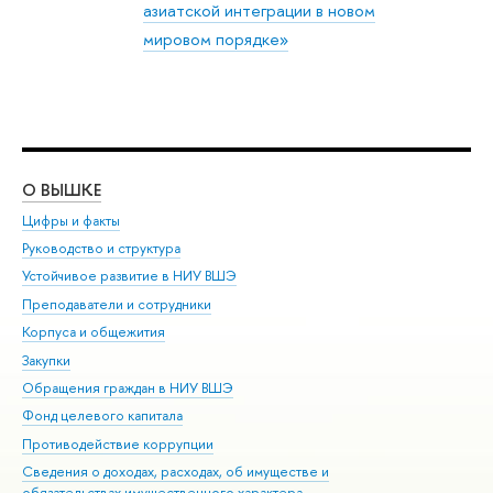
азиатской интеграции в новом
мировом порядке»
О ВЫШКЕ
ОБ
Цифры и факты
Ли
Руководство и структура
Дов
Устойчивое развитие в НИУ ВШЭ
Ол
Преподаватели и сотрудники
При
Корпуса и общежития
Вы
Закупки
При
Обращения граждан в НИУ ВШЭ
Ас
Фонд целевого капитала
До
Противодействие коррупции
Цен
Сведения о доходах, расходах, об имуществе и
Би
обязательствах имущественного характера