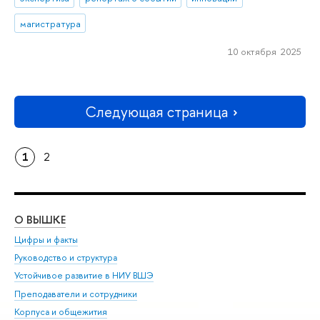
магистратура
10 октября 2025
Следующая страница
1
2
О ВЫШКЕ
ОБ
Цифры и факты
Ли
Руководство и структура
Дов
Устойчивое развитие в НИУ ВШЭ
Ол
Преподаватели и сотрудники
При
Корпуса и общежития
Вы