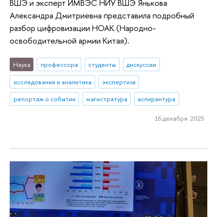
ВШЭ и эксперт ИМВЭС НИУ ВШЭ Янькова
Александра Дмитриевна представила подробный
разбор цифровизации НОАК (Народно-
освободительной армии Китая).
Наука
профессора
студенты
дискуссии
исследования и аналитика
экспертиза
репортаж о событии
магистратура
аспирантура
16 декабря 2025