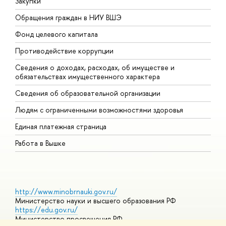
Закупки
П
Обращения граждан в НИУ ВШЭ
А
Фонд целевого капитала
Д
Противодействие коррупции
Ц
Сведения о доходах, расходах, об имуществе и
Б
обязательствах имущественного характера
О
Сведения об образовательной организации
О
Людям с ограниченными возможностями здоровья
Единая платежная страница
Работа в Вышке
http://www.minobrnauki.gov.ru/
Министерство науки и высшего образования РФ
https://edu.gov.ru/
Министерство просвещения РФ