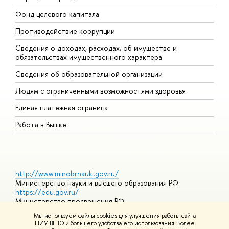
Фонд целевого капитала
Д
Противодействие коррупции
Ц
Сведения о доходах, расходах, об имуществе и
Б
обязательствах имущественного характера
О
Сведения об образовательной организации
О
Людям с ограниченными возможностями здоровья
Единая платежная страница
Работа в Вышке
http://www.minobrnauki.gov.ru/
Министерство науки и высшего образования РФ
https://edu.gov.ru/
Министерство просвещения РФ
https://elearning.hse.ru/mooc
Мы используем файлы cookies для улучшения работы сайта
Массовые открытые онлайн-курсы
НИУ ВШЭ и большего удобства его использования. Более