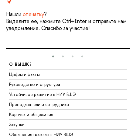
Нашли
опечатку
?
Выделите её, нажмите Ctrl+Enter и отправьте нам
уведомление. Спасибо за участие!
О ВЫШКЕ
Цифры и факты
Л
Руководство и структура
Д
Устойчивое развитие в НИУ ВШЭ
О
Преподаватели и сотрудники
П
Корпуса и общежития
В
Закупки
П
Обращения граждан в НИУ ВШЭ
А