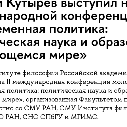
й Кутырев выступил на
народной конферен
менная политика:
ческая наука и обра
яющемся мире»
ституте философии Российской академи
а II международная конференция мол
 политика: политическая наука и обр
мире», организованная Факультетом 
стно со СМУ РАН, СМУ Института фил
 РАН, СНО СПбГУ и МГИМО.