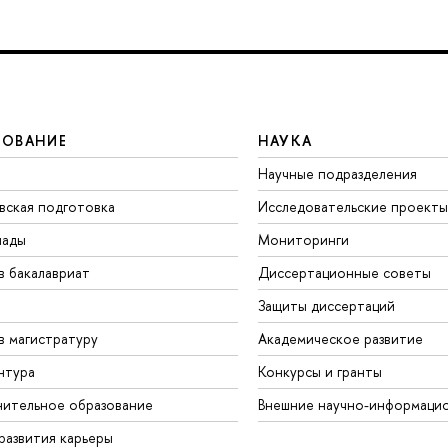
ЗОВАНИЕ
НАУКА
Научные подразделения
вская подготовка
Исследовательские проекты
иады
Мониторинги
в бакалавриат
Диссертационные советы
Защиты диссертаций
в магистратуру
Академическое развитие
нтура
Конкурсы и гранты
ительное образование
Внешние научно-информаци
развития карьеры