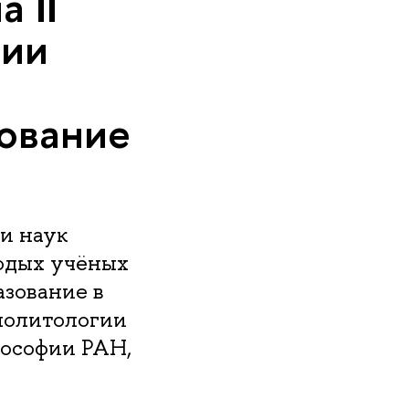
 II
ции
зование
и наук
одых учёных
азование в
политологии
ософии РАН,