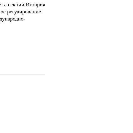
ич
а секции История
е регулирование
дународно-