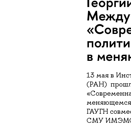
Георги
Между
«Совре
полити
в мен
13 мая в Ин
(РАН) прошл
«Современная
меняющемся 
ГАУГН совме
СМУ ИМЭМО