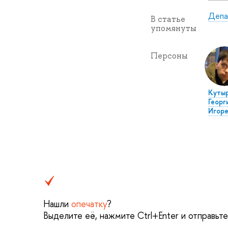
Депа
В статье
упомянуты
Персоны
Куты
Георг
Игоре
Нашли
опечатку
?
Выделите её, нажмите Ctrl+Enter и отправьт