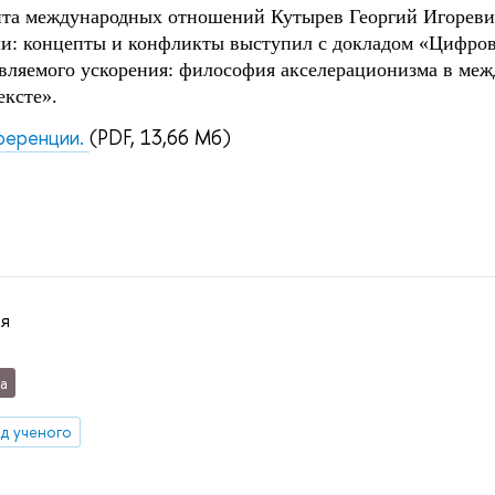
нта международных отношений Кутырев Георгий Игорев
ли: концепты и конфликты
выступил с докладом
«Цифрово
вляемого ускорения: философия акселерационизма в меж
ексте».
ференции.
(PDF, 13,66 Мб)
ая
а
яд ученого