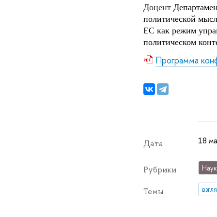
Доцент
Департаме
политической мыс
ЕС как режим упра
политическом конт
Программа кон
18 м
Дата
Наук
Рубрики
взгл
Темы