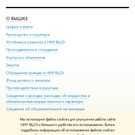
О ВЫШКЕ
ОБ
Цифры и факты
Ли
Руководство и структура
Дов
Устойчивое развитие в НИУ ВШЭ
Ол
Преподаватели и сотрудники
При
Корпуса и общежития
Вы
Закупки
При
Обращения граждан в НИУ ВШЭ
Ас
Фонд целевого капитала
До
Противодействие коррупции
Цен
Сведения о доходах, расходах, об имуществе и
Би
обязательствах имущественного характера
Об
Сведения об образовательной организации
Обр
Людям с ограниченными возможностями здоровья
Мы используем файлы cookies для улучшения работы сайта
Единая платежная страница
НИУ ВШЭ и большего удобства его использования. Более
подробную информацию об использовании файлов cookies
Работа в Вышке