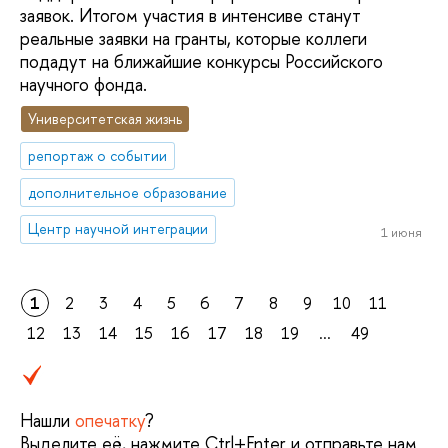
заявок. Итогом участия в интенсиве станут
реальные заявки на гранты, которые коллеги
подадут на ближайшие конкурсы Российского
научного фонда.
Университетская жизнь
репортаж о событии
дополнительное образование
Центр научной интеграции
1 июня
1
2
3
4
5
6
7
8
9
10
11
12
13
14
15
16
17
18
19
...
49
Нашли
опечатку
?
Выделите её, нажмите Ctrl+Enter и отправьте нам