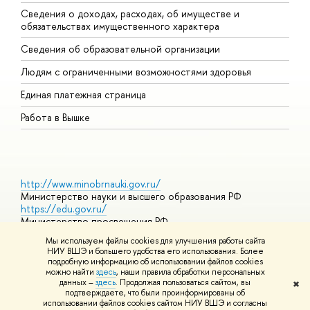
Сведения о доходах, расходах, об имуществе и
Б
обязательствах имущественного характера
О
Сведения об образовательной организации
О
Людям с ограниченными возможностями здоровья
Единая платежная страница
Работа в Вышке
http://www.minobrnauki.gov.ru/
Министерство науки и высшего образования РФ
https://edu.gov.ru/
Министерство просвещения РФ
https://elearning.hse.ru/mooc
Мы используем файлы cookies для улучшения работы сайта
Массовые открытые онлайн-курсы
НИУ ВШЭ и большего удобства его использования. Более
подробную информацию об использовании файлов cookies
можно найти
здесь
, наши правила обработки персональных
данных –
здесь
. Продолжая пользоваться сайтом, вы
✖
© НИУ ВШЭ 1993–2026
Адреса и контакты
Условия
подтверждаете, что были проинформированы об
использования материалов
Политика конфиденциальности
Карта
использовании файлов cookies сайтом НИУ ВШЭ и согласны
сайта