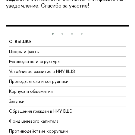
уведомление. Спасибо за участие!
О ВЫШКЕ
Цифры и факты
Л
Руководство и структура
Д
Устойчивое развитие в НИУ ВШЭ
О
Преподаватели и сотрудники
П
Корпуса и общежития
В
Закупки
П
Обращения граждан в НИУ ВШЭ
А
Фонд целевого капитала
Д
Противодействие коррупции
Ц