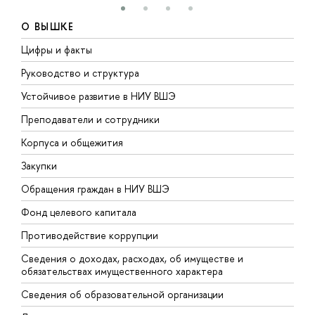
О ВЫШКЕ
Цифры и факты
Л
Руководство и структура
Д
Устойчивое развитие в НИУ ВШЭ
О
Преподаватели и сотрудники
П
Корпуса и общежития
В
Закупки
П
Обращения граждан в НИУ ВШЭ
А
Фонд целевого капитала
Д
Противодействие коррупции
Ц
Сведения о доходах, расходах, об имуществе и
Б
обязательствах имущественного характера
О
Сведения об образовательной организации
О