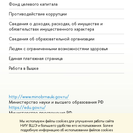
Фонд целевого капитала
Д
Противодействие коррупции
Ц
Сведения о доходах, расходах, об имуществе и
Б
обязательствах имущественного характера
О
Сведения об образовательной организации
О
Людям с ограниченными возможностями здоровья
Единая платежная страница
Работа в Вышке
http://www.minobrnauki.gov.ru/
Министерство науки и высшего образования РФ
https://edu.gov.ru/
Министерство просвещения РФ
https://elearning.hse.ru/mooc
Мы используем файлы cookies для улучшения работы сайта
Массовые открытые онлайн-курсы
НИУ ВШЭ и большего удобства его использования. Более
подробную информацию об использовании файлов cookies