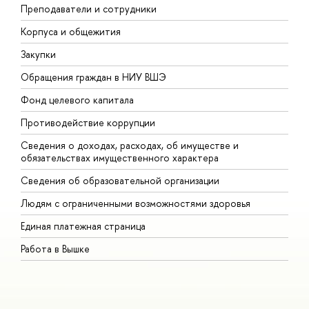
Преподаватели и сотрудники
П
Корпуса и общежития
В
Закупки
П
Обращения граждан в НИУ ВШЭ
А
Фонд целевого капитала
Д
Противодействие коррупции
Ц
Сведения о доходах, расходах, об имуществе и
Б
обязательствах имущественного характера
О
Сведения об образовательной организации
О
Людям с ограниченными возможностями здоровья
Единая платежная страница
Работа в Вышке