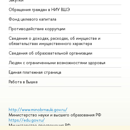
Обращения граждан в НИУ ВШЭ
А
Фонд целевого капитала
Д
Противодействие коррупции
Ц
Сведения о доходах, расходах, об имуществе и
Б
обязательствах имущественного характера
О
Сведения об образовательной организации
О
Людям с ограниченными возможностями здоровья
Единая платежная страница
Работа в Вышке
http://www.minobrnauki.gov.ru/
Министерство науки и высшего образования РФ
https://edu.gov.ru/
Министерство просвещения РФ