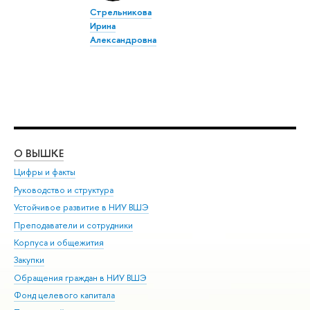
Стрельникова
Ирина
Александровна
О ВЫШКЕ
ОБ
Цифры и факты
Ли
Руководство и структура
Дов
Устойчивое развитие в НИУ ВШЭ
Ол
Преподаватели и сотрудники
При
Корпуса и общежития
Вы
Закупки
При
Обращения граждан в НИУ ВШЭ
Ас
Фонд целевого капитала
До