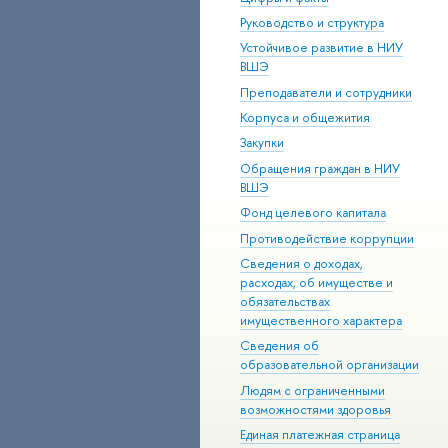
Руководство и структура
Устойчивое развитие в НИУ
ВШЭ
Преподаватели и сотрудники
Корпуса и общежития
Закупки
Обращения граждан в НИУ
ВШЭ
Фонд целевого капитала
Противодействие коррупции
Сведения о доходах,
расходах, об имуществе и
обязательствах
имущественного характера
Сведения об
образовательной организации
Людям с ограниченными
возможностями здоровья
Единая платежная страница