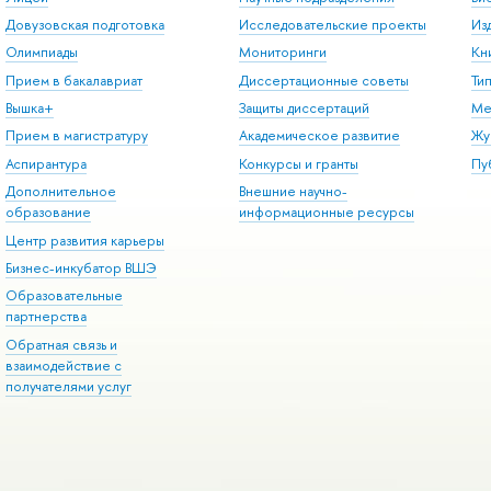
Довузовская подготовка
Исследовательские проекты
Из
Олимпиады
Мониторинги
Кн
Прием в бакалавриат
Диссертационные советы
Ти
Вышка+
Защиты диссертаций
Ме
Прием в магистратуру
Академическое развитие
Жу
Аспирантура
Конкурсы и гранты
Пу
Дополнительное
Внешние научно-
образование
информационные ресурсы
Центр развития карьеры
Бизнес-инкубатор ВШЭ
Образовательные
партнерства
Обратная связь и
взаимодействие с
получателями услуг