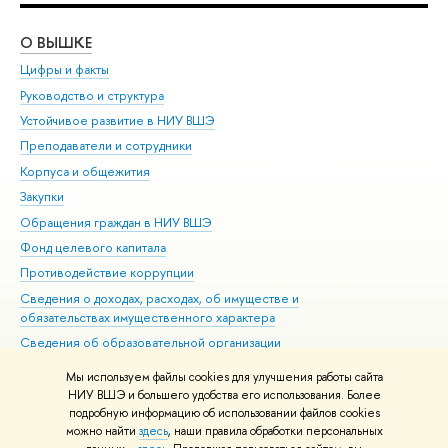
О ВЫШКЕ
ОБ
Цифры и факты
Ли
Руководство и структура
Дов
Устойчивое развитие в НИУ ВШЭ
Ол
Преподаватели и сотрудники
При
Корпуса и общежития
Вы
Закупки
При
Обращения граждан в НИУ ВШЭ
Ас
Фонд целевого капитала
До
Противодействие коррупции
Цен
Сведения о доходах, расходах, об имуществе и
Би
обязательствах имущественного характера
Об
Сведения об образовательной организации
Обр
Людям с ограниченными возможностями здоровья
Мы используем файлы cookies для улучшения работы сайта
Единая платежная страница
НИУ ВШЭ и большего удобства его использования. Более
подробную информацию об использовании файлов cookies
Работа в Вышке
можно найти
здесь
, наши правила обработки персональных