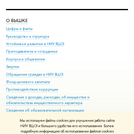
О ВЫШКЕ
ОБ
Цифры и факты
Ли
Руководство и структура
Дов
Устойчивое развитие в НИУ ВШЭ
Ол
Преподаватели и сотрудники
При
Корпуса и общежития
Вы
Закупки
При
Обращения граждан в НИУ ВШЭ
Ас
Фонд целевого капитала
До
Противодействие коррупции
Цен
Сведения о доходах, расходах, об имуществе и
Би
обязательствах имущественного характера
Об
Сведения об образовательной организации
Обр
Людям с ограниченными возможностями здоровья
Мы используем файлы cookies для улучшения работы сайта
Единая платежная страница
НИУ ВШЭ и большего удобства его использования. Более
подробную информацию об использовании файлов cookies
Работа в Вышке