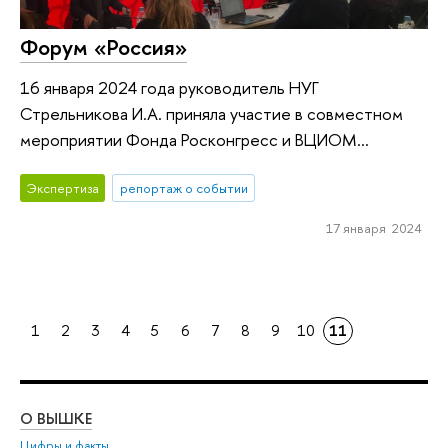
Форум «Россия»
16 января 2024 года руководитель НУГ
Стрельникова И.А. приняла участие в совместном
мероприятии Фонда Росконгресс и ВЦИОМ...
Экспертиза
репортаж о событии
17 января 2024
1
2
3
4
5
6
7
8
9
10
11
О ВЫШКЕ
ОБ
Цифры и факты
Ли