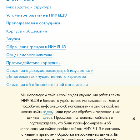
Руководство и структура
Дов
Устойчивое развитие в НИУ ВШЭ
Ол
Преподаватели и сотрудники
При
Корпуса и общежития
Вы
Закупки
При
Обращения граждан в НИУ ВШЭ
Ас
Фонд целевого капитала
До
Противодействие коррупции
Цен
Сведения о доходах, расходах, об имуществе и
Би
обязательствах имущественного характера
Об
Сведения об образовательной организации
Обр
Людям с ограниченными возможностями здоровья
Мы используем файлы cookies для улучшения работы сайта
Единая платежная страница
НИУ ВШЭ и большего удобства его использования. Более
подробную информацию об использовании файлов cookies
Работа в Вышке
можно найти
здесь
, наши правила обработки персональных
данных –
здесь
. Продолжая пользоваться сайтом, вы
✖
Редактору
подтверждаете, что были проинформированы об
© НИУ ВШЭ 1993–2026
Адреса и контакты
Условия использования
использовании файлов cookies сайтом НИУ ВШЭ и согласны
с нашими правилами обработки персональных данных. Вы
материалов
Политика конфиденциальности
Карта сайта