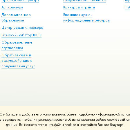
Аспирантура
Конкурсы и гранты
Пу
Дополнительное
Внешние научно-
образование
информационные ресурсы
Центр развития карьеры
Бизнес-инкубатор ВШЭ
Образовательные
партнерства
Обратная связь и
взаимодействие с
получателями услуг
 и большего удобства его использования. Более подробную информацию об испол
онтакты
Условия использования материалов
Политика конфиденциальност
подтверждаете, что были проинформированы об использовании файлов cookies сай
ботаны в
Школе дизайна НИУ ВШЭ
данных. Вы можете отключить файлы cookies в настройках Вашего браузера.