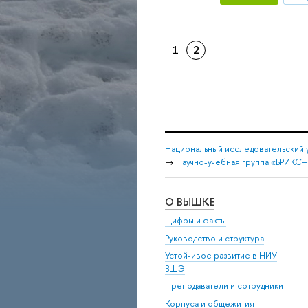
1
2
Национальный исследовательский 
→
Научно-учебная группа «БРИКС+ 
О ВЫШКЕ
Цифры и факты
Руководство и структура
Устойчивое развитие в НИУ
ВШЭ
Преподаватели и сотрудники
Корпуса и общежития