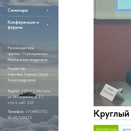
Семинары
Конференции и
форумы
Руководитель
группы:
Стрельникова
Ирина Александровна
Редактор
портала:
Х
арина Ольга
Александровна
Адрес:
119017, Москва,
ул. М.Ордынка, д. 17,
стр.1, каб. 115
Круглый 
Телефон:
+7(495)772-
95-90 * 23171
Экспертиза
диск