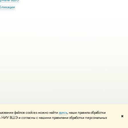
бликации
ьзовании файлов cookies можно найти
здесь
, наши правила обработки
и
Карта сайта
Редактору
✖
том НИУ ВШЭ и согласны с нашими правилами обработки персональных