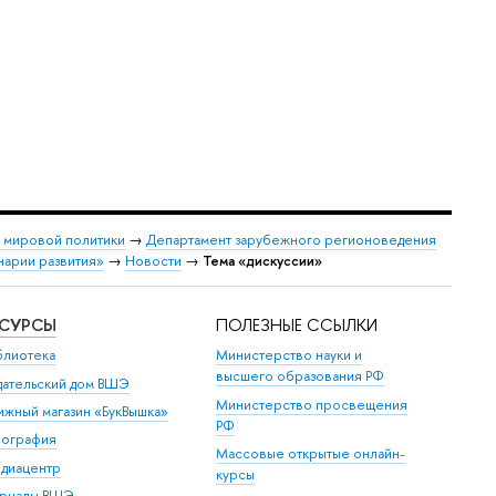
и мировой политики
→
Департамент зарубежного регионоведения
нарии развития»
→
Новости
→
Тема «дискуссии»
ЕСУРСЫ
ПОЛЕЗНЫЕ ССЫЛКИ
блиотека
Министерство науки и
высшего образования РФ
дательский дом ВШЭ
Министерство просвещения
ижный магазин «БукВышка»
РФ
пография
Массовые открытые онлайн-
диацентр
курсы
рналы ВШЭ