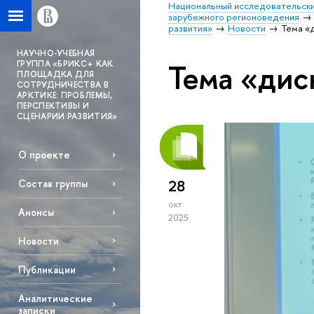
Национальный исследовательски
зарубежного регионоведения
развития»
Новости
Тема «
НАУЧНО-УЧЕБНАЯ
Тема «дис
ГРУППА «БРИКС+ КАК
ПЛОЩАДКА ДЛЯ
СОТРУДНИЧЕСТВА В
АРКТИКЕ: ПРОБЛЕМЫ,
ПЕРСПЕКТИВЫ И
СЦЕНАРИИ РАЗВИТИЯ»
О проекте
28
Состав группы
окт
Анонсы
2025
Новости
Публикации
Аналитические
записки