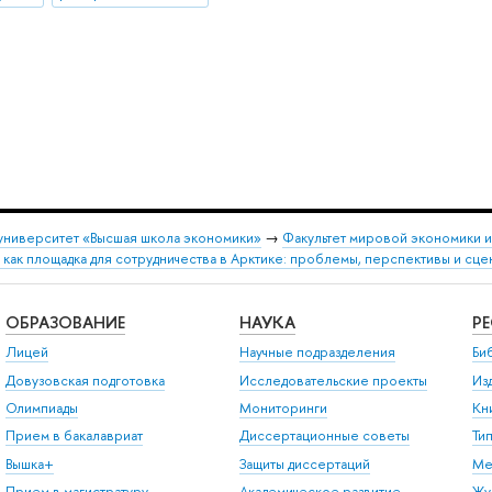
университет «Высшая школа экономики»
→
Факультет мировой экономики 
как площадка для сотрудничества в Арктике: проблемы, перспективы и сце
ОБРАЗОВАНИЕ
НАУКА
Р
Лицей
Научные подразделения
Би
Довузовская подготовка
Исследовательские проекты
Из
Олимпиады
Мониторинги
Кн
Прием в бакалавриат
Диссертационные советы
Ти
Вышка+
Защиты диссертаций
Ме
Прием в магистратуру
Академическое развитие
Жу