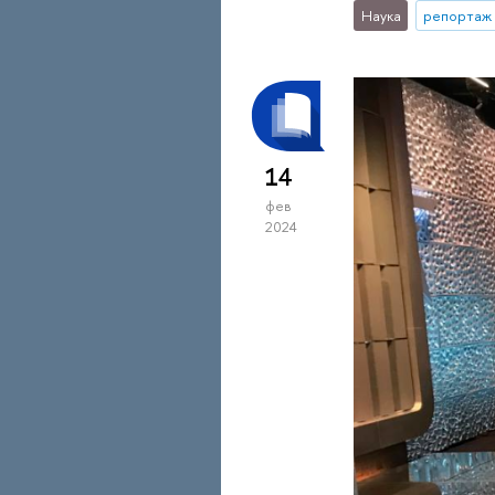
Наука
репортаж 
14
фев
2024