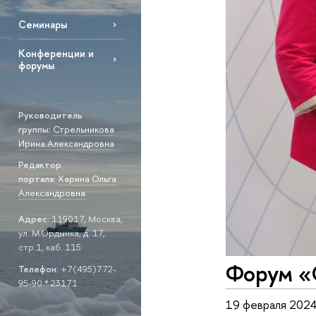
Семинары
Конференции и
форумы
Руководитель
группы:
Стрельникова
Ирина Александровна
Редактор
портала:
Х
арина Ольга
Александровна
Адрес:
119017, Москва,
ул. М.Ордынка, д. 17,
стр.1, каб. 115
Форум «
Телефон:
+7(495)772-
95-90 * 23171
19 февраля 2024