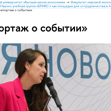
й университет «Высшая школа экономики»
Факультет мировой эконо
Научно-учебная группа «БРИКС+ как площадка для сотрудничества в А
репортаж о событии»
ортаж о событии»