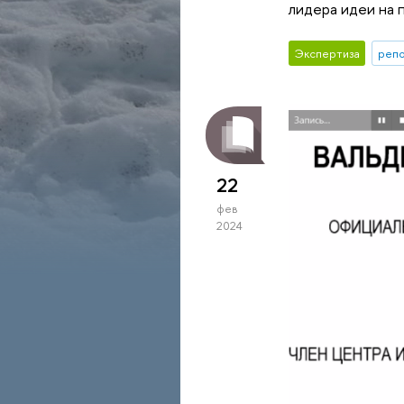
лидера идеи на 
Экспертиза
репо
22
фев
2024