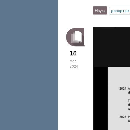
Наука
репортаж 
16
фев
2024