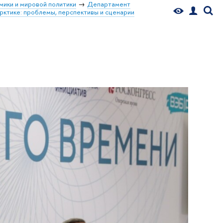
мики и мировой политики
Департамент
рктике: проблемы, перспективы и сценарии