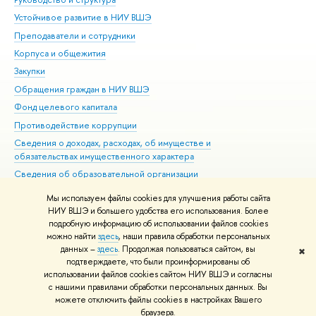
Устойчивое развитие в НИУ ВШЭ
Ол
Преподаватели и сотрудники
При
Корпуса и общежития
Вы
Закупки
При
Обращения граждан в НИУ ВШЭ
Ас
Фонд целевого капитала
До
Противодействие коррупции
Цен
Сведения о доходах, расходах, об имуществе и
Би
обязательствах имущественного характера
Об
Сведения об образовательной организации
Обр
Людям с ограниченными возможностями здоровья
Мы используем файлы cookies для улучшения работы сайта
Единая платежная страница
НИУ ВШЭ и большего удобства его использования. Более
подробную информацию об использовании файлов cookies
Работа в Вышке
можно найти
здесь
, наши правила обработки персональных
данных –
здесь
. Продолжая пользоваться сайтом, вы
✖
Редактору
подтверждаете, что были проинформированы об
© НИУ ВШЭ 1993–2026
Адреса и контакты
Условия использования
использовании файлов cookies сайтом НИУ ВШЭ и согласны
с нашими правилами обработки персональных данных. Вы
материалов
Политика конфиденциальности
Карта сайта
можете отключить файлы cookies в настройках Вашего
Шрифты HSE Sans и HSE Slab разработаны в
Школе дизайна НИУ ВШЭ
браузера.