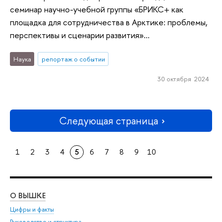
семинар научно-учебной группы «БРИКС+ как
площадка для сотрудничества в Арктике: проблемы,
перспективы и сценарии развития»...
Наука
репортаж о событии
30 октября 2024
Следующая страница
1
2
3
4
5
6
7
8
9
10
О ВЫШКЕ
ОБ
Цифры и факты
Ли
Руководство и структура
Дов