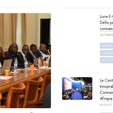
Livre E
Défis p
connais
DECEMBE
RESEAR
CONFER
REPORT
Le Cent
Innopra
Connais
Afrique
AUGUST 