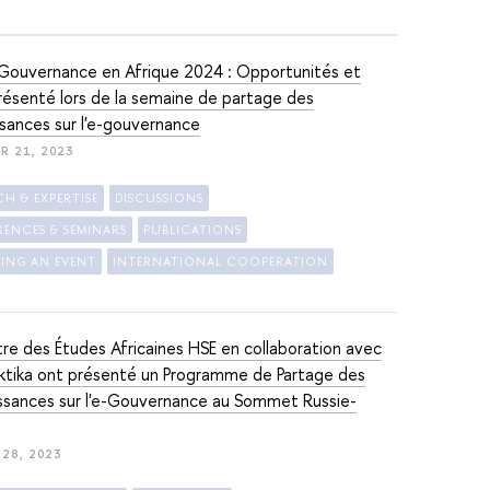
-Gouvernance en Afrique 2024 : Opportunités et
résenté lors de la semaine de partage des
sances sur l'e-gouvernance
R 21, 2023
CH & EXPERTISE
DISCUSSIONS
ENCES & SEMINARS
PUBLICATIONS
ING AN EVENT
INTERNATIONAL COOPERATION
re des Études Africaines HSE en collaboration avec
ktika ont présenté un Programme de Partage des
sances sur l'e-Gouvernance au Sommet Russie-
28, 2023