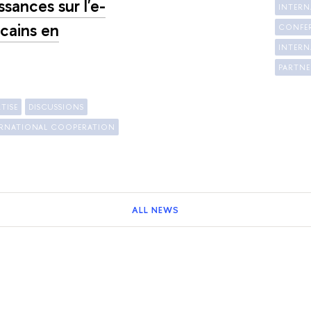
sances sur l'e-
INTERN
icains en
CONFER
INTER
PARTNE
TISE
DISCUSSIONS
ERNATIONAL COOPERATION
ALL NEWS