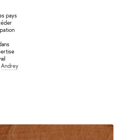
des pays
océder
pation
 dans
ertise
ail
r
Andrey