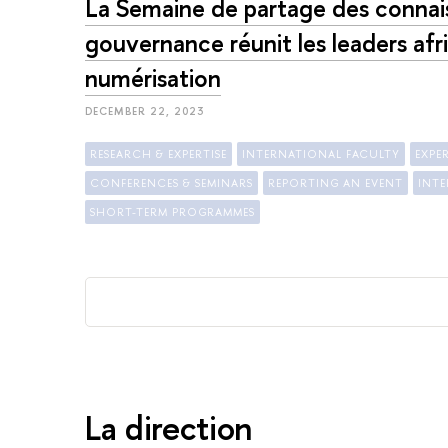
La Semaine de partage des connais
gouvernance réunit les leaders afr
numérisation
DECEMBER 22, 2023
RESEARCH & EXPERTISE
INTERNATIONAL FACULTY
EXPER
CONFERENCES & SEMINARS
REPORTING AN EVENT
INT
SHORT-TERM PROGRAMMES
La direction