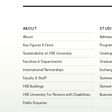
ABOUT
STUDI
About
Admissi
Key Figures & Facts
Progra
Sustainability at HSE University
Underg
Faculties & Departments
Gradua
International Partnerships
Exchan
Faculty & Staff
Summer
HSE Buildings
Semest
HSE University for Persons with Disabilities
Busines
Public Enquiries