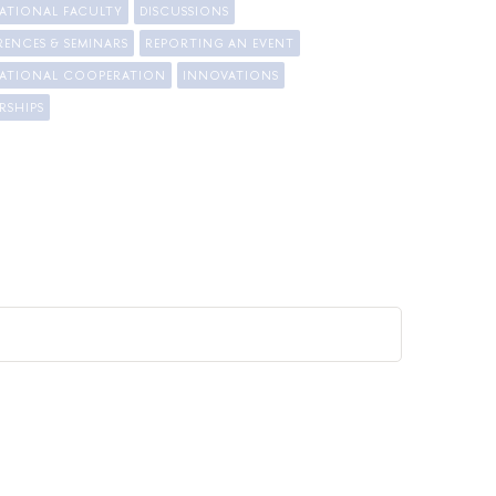
ATIONAL FACULTY
DISCUSSIONS
ENCES & SEMINARS
REPORTING AN EVENT
NATIONAL COOPERATION
INNOVATIONS
RSHIPS