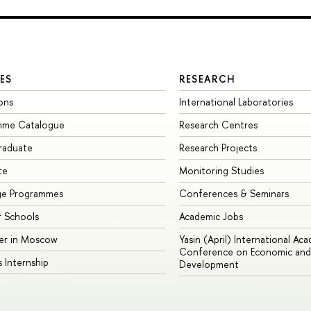
ES
RESEARCH
ons
International Laboratories
mme Catalogue
Research Centres
raduate
Research Projects
te
Monitoring Studies
ge Programmes
Conferences & Seminars
 Schools
Academic Jobs
er in Moscow
Yasin (April) International Ac
Conference on Economic and 
s Internship
Development