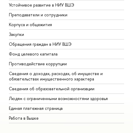
Устойчивое развитие в НИУ ВШЭ
О
Преподаватели и сотрудники
П
Корпуса и общежития
В
Закупки
П
Обращения граждан в НИУ ВШЭ
А
Фонд целевого капитала
Д
Противодействие коррупции
Ц
Сведения о доходах, расходах, об имуществе и
Б
обязательствах имущественного характера
О
Сведения об образовательной организации
О
Людям с ограниченными возможностями здоровья
Единая платежная страница
Работа в Вышке