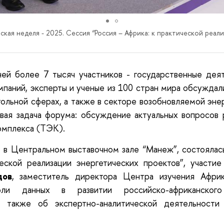
ская неделя - 2025. Сессия “Россия – Африка: к практической реал
ей более 7 тысяч участников - государственные дея
мпаний, эксперты и ученые из 100 стран мира обсужда
угольной сферах, а также в секторе возобновляемой эне
вая задача форума: обсуждение актуальных вопросов 
омплекса (ТЭК).
. в Центральном выставочном зале “Манеж”, состоялас
еской реализации энергетических проектов”, участи
дов
, заместитель директора Центра изучения Аф
ли данных в развитии российско-африканского 
 а также об экспертно-аналитической деятельност