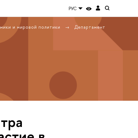
РУС
омики и мировой политики
Департамент
нтра
астие в