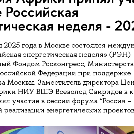
 Российская
тическая неделя - 20
я 2025 года в Москве состоялся межд
йская энергетическая неделя» (РЭН) -
ный Фондом Росконгресс, Министерст
Российской Федерации при поддержке
ва Москвы. Заместитель директора Це
рики НИУ ВШЭ Всеволод Свиридов в к
ял участие в сессии форума “Россия – 
 реализации энергетических проектов