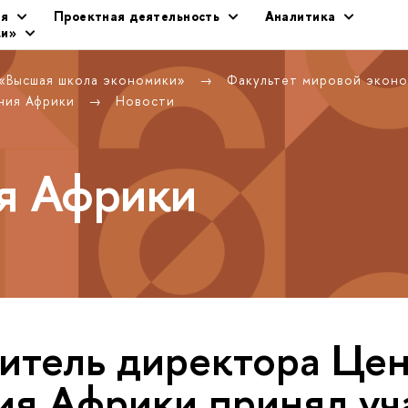
ия
Проектная деятельность
Аналитика
ки»
 «Высшая школа экономики»
Факультет мировой экон
ния Африки
Новости
я Африки
итель директора Це
ия Африки принял уч