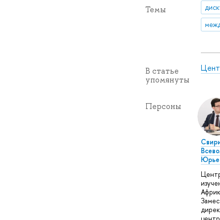
диск
Темы
межд
Цент
В статье
упомянуты
Персоны
Свир
Всево
Юрье
Цент
изуче
Африк
Замес
дире
центр