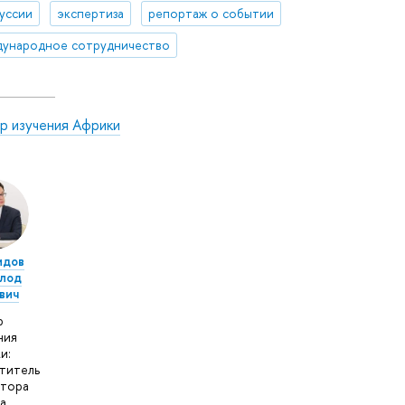
уссии
экспертиза
репортаж о событии
ународное сотрудничество
р изучения Африки
идов
лод
вич
р
ния
и:
титель
ктора
а