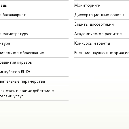
иады
Мониторинги
в бакалавриат
Диссертационные советы
Защиты диссертаций
в магистратуру
Академическое развитие
нтура
Конкурсы и гранты
ительное образование
Внешние научно-информаци
развития карьеры
-инкубатор ВШЭ
вательные партнерства
ая связь и взаимодействие с
телями услуг