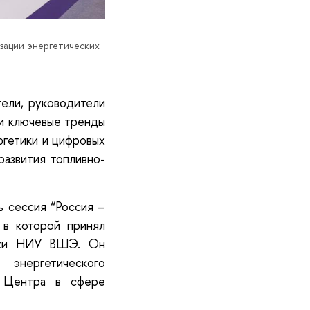
изации энергетических
тели, руководители
ли ключевые тренды
ргетики и цифровых
развития топливно-
ь сессия “Россия –
е в которой принял
рики НИУ ВШЭ. Он
энергетического
и Центра в сфере