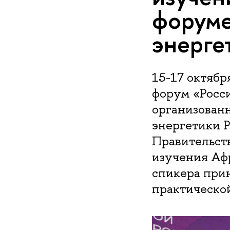
форуме
энерге
15-17 октябр
форум «Росси
организован
энергетики 
Правительст
изучения Аф
спикера прин
практической