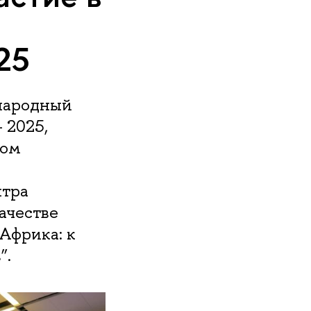
25
ународный
 2025,
вом
нтра
ачестве
Африка: к
”.