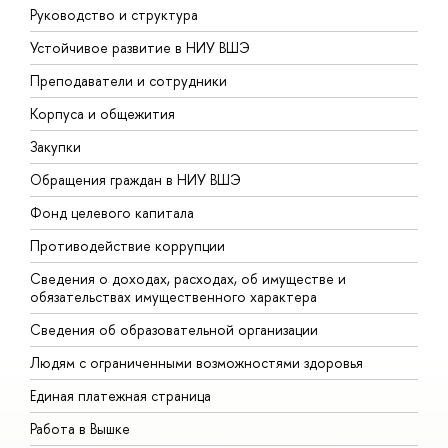
Руководство и структура
Д
Устойчивое развитие в НИУ ВШЭ
О
Преподаватели и сотрудники
П
Корпуса и общежития
В
Закупки
П
Обращения граждан в НИУ ВШЭ
А
Фонд целевого капитала
Д
Противодействие коррупции
Ц
Сведения о доходах, расходах, об имуществе и
Б
обязательствах имущественного характера
О
Сведения об образовательной организации
О
Людям с ограниченными возможностями здоровья
Единая платежная страница
Работа в Вышке