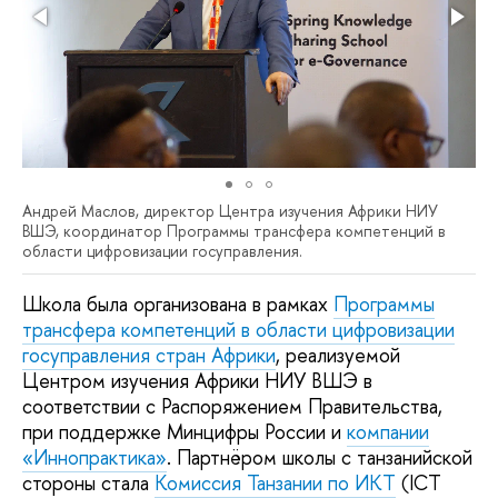
Андрей Маслов, директор Центра изучения Африки НИУ
ВШЭ, координатор Программы трансфера компетенций в
области цифровизации госуправления.
Школа была организована в рамках
Программы
трансфера компетенций в области цифровизации
госуправления стран Африки
, реализуемой
Центром изучения Африки НИУ ВШЭ в
соответствии с Распоряжением Правительства,
при поддержке Минцифры России и
компании
«Иннопрактика»
. Партнёром школы с танзанийской
стороны стала
Комиссия Танзании по ИКТ
(ICT