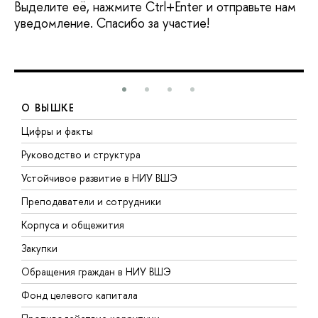
Выделите её, нажмите Ctrl+Enter и отправьте нам
уведомление. Спасибо за участие!
О ВЫШКЕ
Цифры и факты
Л
Руководство и структура
Д
Устойчивое развитие в НИУ ВШЭ
О
Преподаватели и сотрудники
П
Корпуса и общежития
В
Закупки
П
Обращения граждан в НИУ ВШЭ
А
Фонд целевого капитала
Д