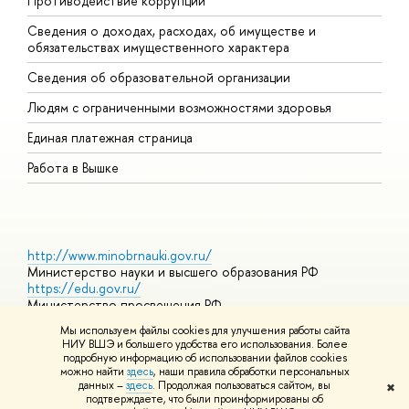
Противодействие коррупции
Ц
Сведения о доходах, расходах, об имуществе и
Б
обязательствах имущественного характера
О
Сведения об образовательной организации
О
Людям с ограниченными возможностями здоровья
Единая платежная страница
Работа в Вышке
http://www.minobrnauki.gov.ru/
Министерство науки и высшего образования РФ
https://edu.gov.ru/
Министерство просвещения РФ
https://elearning.hse.ru/mooc
Мы используем файлы cookies для улучшения работы сайта
Массовые открытые онлайн-курсы
НИУ ВШЭ и большего удобства его использования. Более
подробную информацию об использовании файлов cookies
можно найти
здесь
, наши правила обработки персональных
данных –
здесь
. Продолжая пользоваться сайтом, вы
✖
© НИУ ВШЭ 1993–2026
Адреса и контакты
Условия
подтверждаете, что были проинформированы об
использования материалов
Политика конфиденциальности
Карта