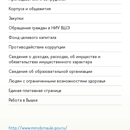
Корпуса и общежития
В
Закупки
П
Обращения граждан в НИУ ВШЭ
А
Фонд целевого капитала
Д
Противодействие коррупции
Ц
Сведения о доходах, расходах, об имуществе и
Б
обязательствах имущественного характера
О
Сведения об образовательной организации
О
Людям с ограниченными возможностями здоровья
Единая платежная страница
Работа в Вышке
http://www.minobrnauki.gov.ru/