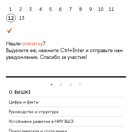
1
2
3
4
5
6
7
8
9
10
11
12
13
Нашли
опечатку
?
Выделите её, нажмите Ctrl+Enter и отправьте нам
уведомление. Спасибо за участие!
О ВЫШКЕ
Цифры и факты
Л
Руководство и структура
Д
Устойчивое развитие в НИУ ВШЭ
О
Преподаватели и сотрудники
П