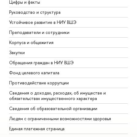
Цифры и факты
Л
Руководство и структура
Д
Устойчивое развитие в НИУ ВШЭ
О
Преподаватели и сотрудники
П
Корпуса и общежития
В
Закупки
П
Обращения граждан в НИУ ВШЭ
А
Фонд целевого капитала
Д
Противодействие коррупции
Ц
Сведения о доходах, расходах, об имуществе и
Б
обязательствах имущественного характера
О
Сведения об образовательной организации
О
Людям с ограниченными возможностями здоровья
Единая платежная страница