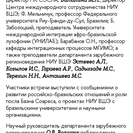
Баталина М.Л
Центра международного сотрудничества НИУ
ВШЭ; Ф. Мельничук, профессор Федерального
университета Риу-Гранди-ду-Сул, Бразилия; Б.
Заболоцкий, преподаватель Университета
международной интеграции афро-бразильской
лузофонии (УНИЛАБ); Барабанов О.Н., профессор
кафедры интеграционных процессов МГИМО; а
также преподаватели департамента зарубежного
регионоведения НИУ ВШЭ
.,
Эстевес А.Л
.,
.,
.,
Козылов И.С
Гараева А.Р
Садыгзаде М.С
,
.
Терехин Н.Н.
Анташева М.С
Участники встречи выступили с сообщениями о
развитии российско-бразильских отношений и роли
посла Баэна Соареса, о проектах НИУ ВШЭ с
бразильскими университетами и научными
организациями.
Научный руководитель департамента зарубежного
регионоведения
поблагодарила
О.В. Волосюк