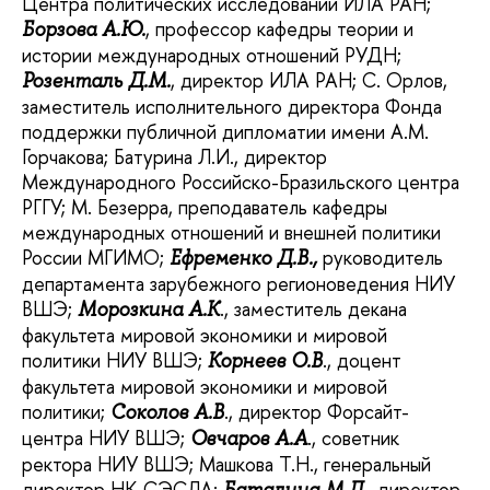
Центра политических исследований ИЛА РАН;
, профессор кафедры теории и
Борзова А.Ю.
истории международных отношений РУДН;
, директор ИЛА РАН; С. Орлов,
Розенталь Д.М.
заместитель исполнительного директора Фонда
поддержки публичной дипломатии имени А.М.
Горчакова; Батурина Л.И., директор
Международного Российско-Бразильского центра
РГГУ; М. Безерра, преподаватель кафедры
международных отношений и внешней политики
России МГИМО;
руководитель
Ефременко Д.В.,
департамента зарубежного регионоведения НИУ
ВШЭ;
., заместитель декана
Морозкина А.К
факультета мировой экономики и мировой
политики НИУ ВШЭ;
., доцент
Корнеев О.В
факультета мировой экономики и мировой
политики;
., директор Форсайт-
Соколов А.В
центра НИУ ВШЭ;
., советник
Овчаров А.А
ректора НИУ ВШЭ; Машкова Т.Н., генеральный
директор НК СЭСЛА;
., директор