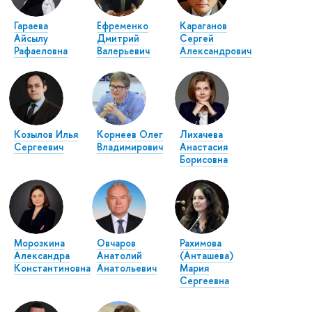
Гараева
Ефременко
Караганов
Айсылу
Дмитрий
Сергей
Рафаеловна
Валерьевич
Александрович
Козылов Илья
Корнеев Олег
Лихачева
Сергеевич
Владимирович
Анастасия
Борисовна
Морозкина
Овчаров
Рахимова
Александра
Анатолий
(Анташева)
Константиновна
Анатольевич
Мария
Сергеевна