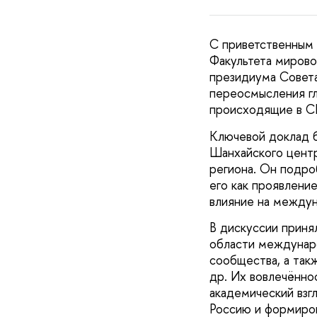
С приветственным 
Факультета миров
президиума Совета
переосмысления гл
происходящие в С
Ключевой доклад 
Шанхайского центр
региона. Он подро
его как проявление
влияние на между
В дискуссии приня
области междунаро
сообщества, а та
др. Их вовлечённо
академический взг
Россию и формиров