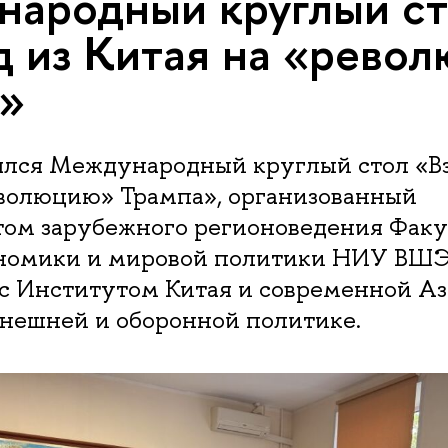
ародный круглый ст
д из Китая на «рево
»
оялся Международный круглый стол «Вз
еволюцию» Трампа», организованный
ом зарубежного регионоведения Факу
номики и мировой политики НИУ ВШЭ
 с Институтом Китая и современной А
внешней и оборонной политике.