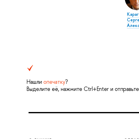
Караг
Серг
Алек
Нашли
опечатку
?
Выделите её, нажмите Ctrl+Enter и отправьт