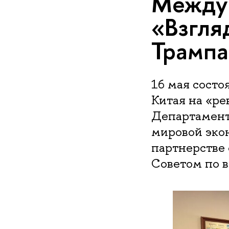
Междун
«Взгля
Трампа
16 мая сост
Китая на «р
Департамент
мировой эко
партнерстве
Советом по 