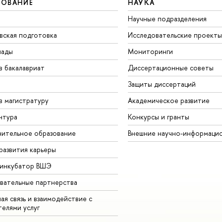
ЗОВАНИЕ
НАУКА
Научные подразделения
вская подготовка
Исследовательские проекты
иады
Мониторинги
в бакалавриат
Диссертационные советы
Защиты диссертаций
в магистратуру
Академическое развитие
нтура
Конкурсы и гранты
ительное образование
Внешние научно-информаци
развития карьеры
-инкубатор ВШЭ
вательные партнерства
ая связь и взаимодействие с
телями услуг