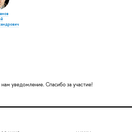
анов
ей
сандрович
е нам уведомление. Спасибо за участие!