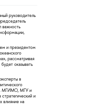
чный руководитель
председатель
л важность
ансформации,
ем и президентом
океанского
ма», рассматривая
 будет оказывать
эксперты в
литического
Э, МГИМО, МГУ и
 стратегический и
х влияние на