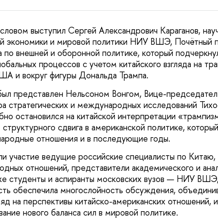
словом выступил Сергей Александрович Караганов, нау
ой экономики и мировой политики НИУ ВШЭ, Почётный 
 по внешней и оборонной политике, который подчеркну
обальных процессов с учетом китайского взгляда на тр
ША и вокруг фигуры Дональда Трампа.
был представлен Нельсоном Вонгом, Вице-председател
а стратегических и международных исследований Тихо
бно остановился на китайской интерпретации «трампиз
 структурного сдвига в американской политике, который
народные отношения и в последующие годы.
ли участие ведущие российские специалисты по Китаю, 
дных отношений, представители академического и ана
кже студенты и аспиранты московских вузов — НИУ ВШ
сть обеспечила многослойность обсуждения, объединив
ляд на перспективы китайско-американских отношений, и
ание нового баланса сил в мировой политике.