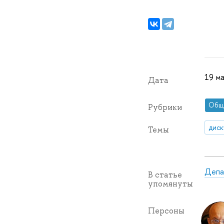
19 ма
Дата
Общ
Рубрики
диск
Темы
Депа
В статье
упомянуты
Персоны