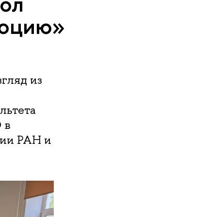
ол
люцию»
гляд из
льтета
 в
зии РАН и