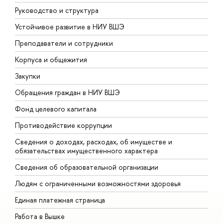
Руководство и структура
Д
Устойчивое развитие в НИУ ВШЭ
О
Преподаватели и сотрудники
П
Корпуса и общежития
В
Закупки
П
Обращения граждан в НИУ ВШЭ
А
Фонд целевого капитала
Д
Противодействие коррупции
Ц
Сведения о доходах, расходах, об имуществе и
Б
обязательствах имущественного характера
О
Сведения об образовательной организации
О
Людям с ограниченными возможностями здоровья
Единая платежная страница
Работа в Вышке