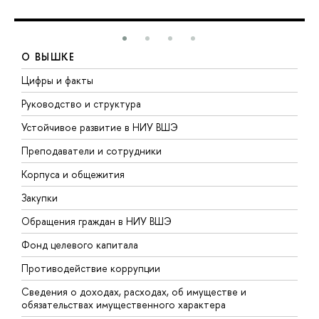
О ВЫШКЕ
Цифры и факты
Л
Руководство и структура
Д
Устойчивое развитие в НИУ ВШЭ
О
Преподаватели и сотрудники
П
Корпуса и общежития
В
Закупки
П
Обращения граждан в НИУ ВШЭ
А
Фонд целевого капитала
Д
Противодействие коррупции
Ц
Сведения о доходах, расходах, об имуществе и
Б
обязательствах имущественного характера
О