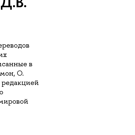
Д.В.
ереводов
их
исанные в
мон, О.
д редакцией
о
 мировой