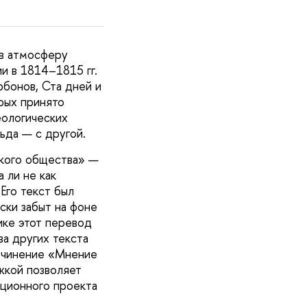
 в атмосферу
и в 1814–1815 гг.
рбонов, Ста дней и
орых принято
еологических
ьда — с другой.
кого общества» —
 ли не как
Его текст был
ски забыт на фоне
ике этот перевод
ва других текста
очинение «Мнение
жкой позволяет
ационного проекта