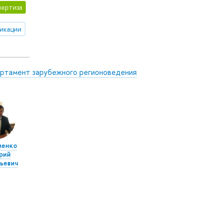
ертиза
икации
ртамент зарубежного регионоведения
менко
рий
ьевич