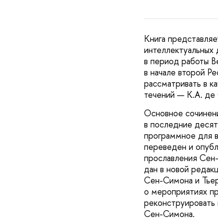
Книга представляе
интеллектуальных 
в период работы Ве
в начале второй Р
рассматривать в к
течений — К.А. де
Основное сочинен
в последние десят
программное для в
переведен и опубли
прославления Сен-
дан в новой редак
Сен-Симона и Тье
о мероприятиях пр
реконструировать 
Сен-Симона.