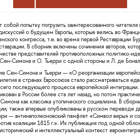
т собой попытку погрузить заинтересованного читателя
дискуссий о будущем Европы, которые велись во Франци
нского конгресса, т.е. во время первой Реставрации Бу
еставрации. В сборник включены сочинения авторов, кот
ачестве представителей противоположных политико-ид
 Сен-Симона и О. Тьерри с одной стороны и Л. де Бонал
ие Сен-Симона и Тьерри — «О реорганизации европейс
илетия в странах Евросоюза стало рассматриваться едва
сего последующего процесса европейской интеграции. 
кован в России более ста лет назад, но потом практиче
Симона как классика утопического социализма. В сборн
ции; также впервые опубликованы в русском переводе д
рри — антинаполеоновский памфлет «Символ веры» и с
отив коалиции 1815 г.». Их публикация под одной обло
исторический и интеллектуальный контекст евроинтегр