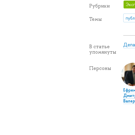
Эксп
Рубрики
публ
Темы
Депа
В статье
упомянуты
Персоны
Ефре
Дмит
Валер