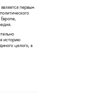
 является первым
 политического
 Европе,
ледия.
ятельно
ая историю
иного целого, а