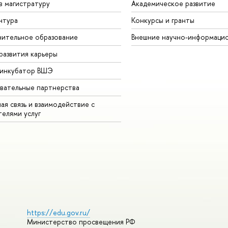
в магистратуру
Академическое развитие
нтура
Конкурсы и гранты
ительное образование
Внешние научно-информаци
развития карьеры
-инкубатор ВШЭ
вательные партнерства
ая связь и взаимодействие с
телями услуг
https://edu.gov.ru/
Министерство просвещения РФ