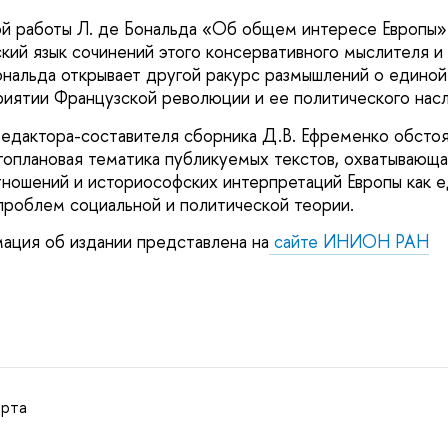
й работы Л. де Бональда «Об общем интересе Европы»
кий язык сочинений этого консервативного мыслителя и
ональда открывает другой ракурс размышлений о единой
риятии Французской революции и ее политического нас
редактора-составителя сборника Д.В. Ефременко обсто
гоплановая тематика публикуемых текстов, охватывающ
ошений и историософских интерпретаций Европы как ед
проблем социальной и политической теории.
ция об издании представлена на
сайте ИНИОН РАН
арта