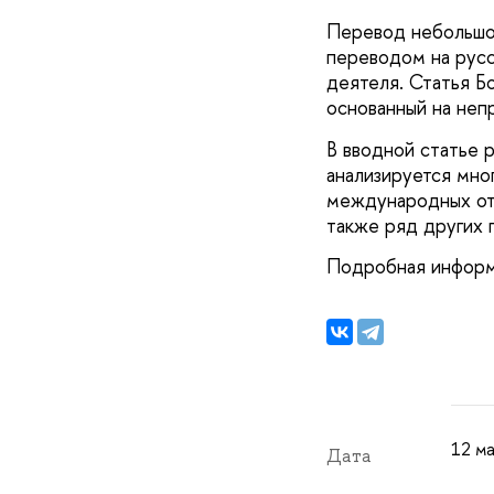
Перевод небольшо
переводом на русс
деятеля. Статья Б
основанный на неп
В вводной статье 
анализируется мно
международных отн
также ряд других 
Подробная информа
12 м
Дата