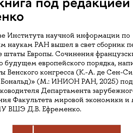
книга под редакцией 
енко
тве Института научной информации по
м наукам РАН вышел в свет сборник п
е штаты Европы. Сочинения французск
о будущем европейского порядка, нап
ы Венского конгресса (К.-А. де Сен-Си
е Бональд)» (М.: ИНИОН РАН, 2025) по
руководителя Департамента зарубежног
ния Факультета мировой экономики и
У ВШЭ Д.В. Ефременко.