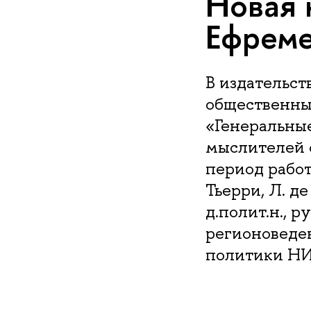
Новая 
Ефрем
В издательс
общественны
«Генеральны
мыслителей 
период работ
Тьерри, Л. д
д.полит.н., 
регионоведе
политики НИ