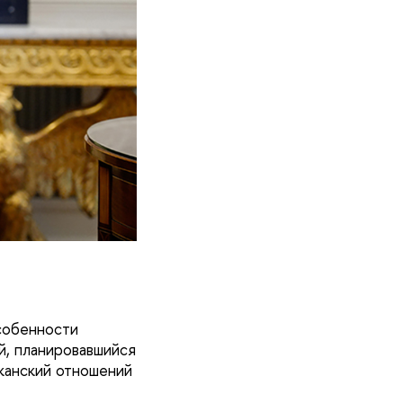
собенности
й, планировавшийся
канский отношений