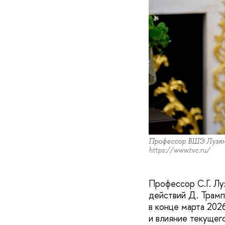
Профессор ВШЭ Лузян
https://www.tvc.ru/
Профессор С.Г. Лу
действий Д. Трамп
в конце марта 202
и влияние текущег