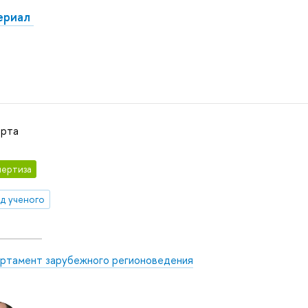
териал
арта
ертиза
яд ученого
ртамент зарубежного регионоведения