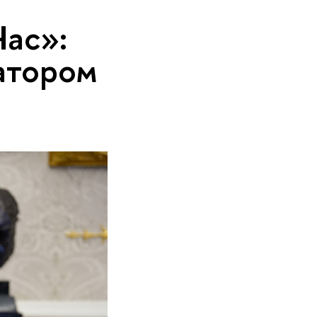
Час»:
атором