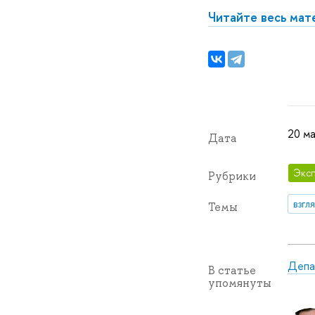
Читайте весь ма
20 м
Дата
Эксп
Рубрики
взгл
Темы
Депа
В статье
упомянуты