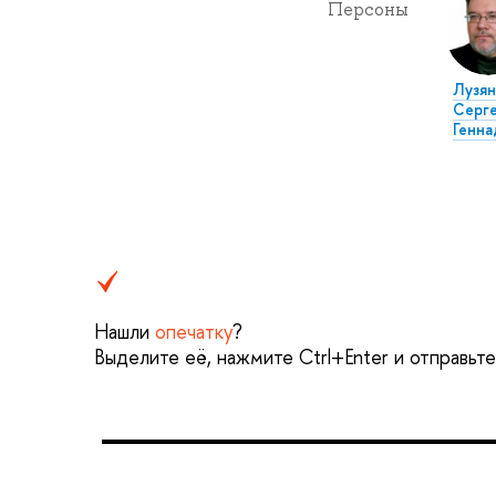
Персоны
Лузян
Серг
Генна
Нашли
опечатку
?
Выделите её, нажмите Ctrl+Enter и отправьт