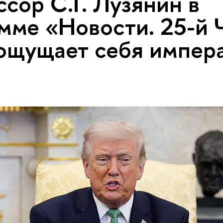
сор С.Г. Лузянин в
мме «Новости. 25-й 
ощущает себя импер