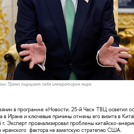
ин: Трамп ощущает себя императором мира
зянин в программе «Новости. 25-й Час» ТВЦ осветил о
а в Иране и ключевые причины отмены его визита в Кита
6 г. Эксперт проанализировал проблемы китайско-амери
о иранского фактора на азиатскую стратегию США.