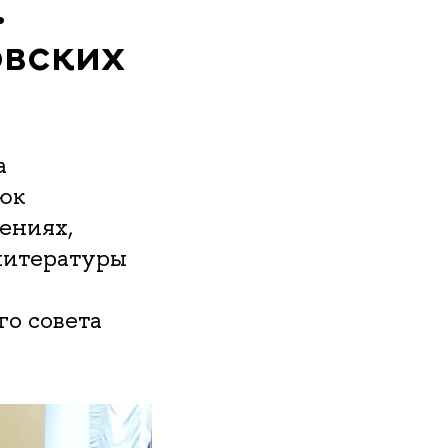
.
овских
а
сюк
ениях,
литературы
о совета