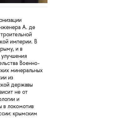
рнизации
нженера А. де
строительной
кой империи. В
рыму, и в
 улучшения
ельства Военно-
ских минеральных
ии из
ской державы
висит не от
ологии и
ы в локомотив
ссии: крымским