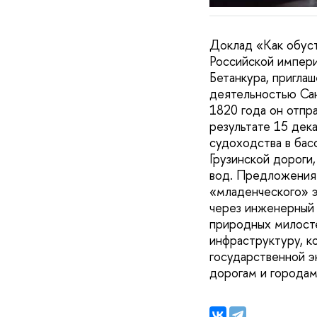
Доклад «Как обуст
Российской импери
Бетанкура, пригла
деятельностью Сан
1820 года он отпра
результате 15 дек
судоходства в бас
Грузинской дороги
вод. Предложения 
«младенческого» э
через инженерный 
природных милосте
инфраструктуру, к
государственной э
дорогам и городам