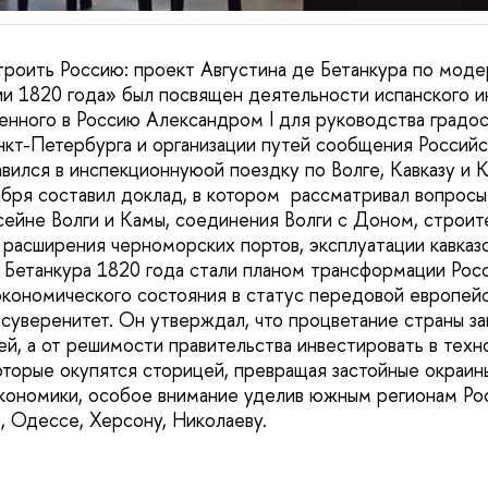
роить Россию: проект Августина де Бетанкура по моде
и 1820 года» был посвящен деятельности испанского и
шенного в Россию Александром I для руководства градо
кт-Петербурга и организации путей сообщения Российс
вился в инспекционнуюой поездку по Волге, Кавказу и К
абря составил доклад, в котором рассматривал вопросы
сейне Волги и Камы, соединения Волги с Доном, строит
, расширения черноморских портов, эксплуатации кавказ
Бетанкура 1820 года стали планом трансформации Росс
кономического состояния в статус передовой европей
суверенитет. Он утверждал, что процветание страны за
й, а от решимости правительства инвестировать в техн
оторые окупятся сторицей, превращая застойные окраин
кономики, особое внимание уделив южным регионам Ро
, Одессе, Херсону, Николаеву.