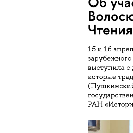
Об уча
Волосю
Чтения
15 и 16 апре
зарубежного 
выступила с 
которые тра
(Пушкинский
государстве
РАН «Истори