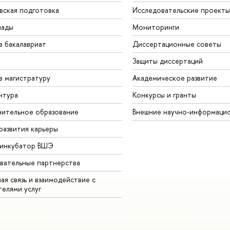
вская подготовка
Исследовательские проекты
иады
Мониторинги
в бакалавриат
Диссертационные советы
Защиты диссертаций
в магистратуру
Академическое развитие
нтура
Конкурсы и гранты
ительное образование
Внешние научно-информаци
развития карьеры
-инкубатор ВШЭ
вательные партнерства
ая связь и взаимодействие с
телями услуг