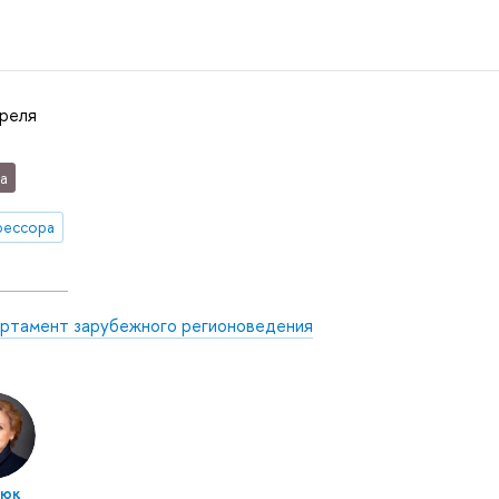
преля
а
фессора
ртамент зарубежного регионоведения
сюк