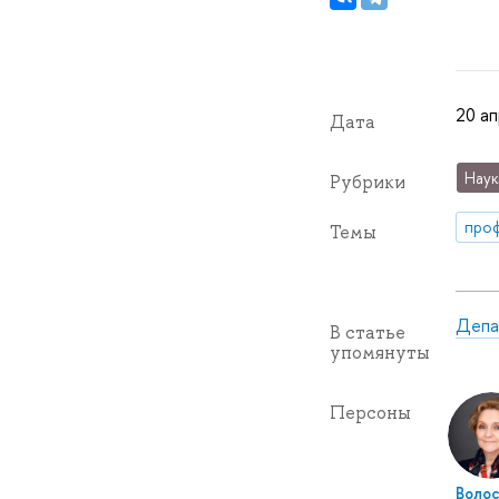
20 а
Дата
Наук
Рубрики
про
Темы
Депа
В статье
упомянуты
Персоны
Воло