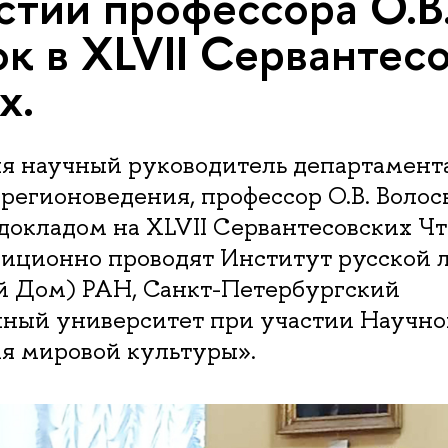
стии профессора О.В
к в XLVII Сервантес
х.
ля научный руководитель департамент
регионоведения, профессор О.В. Воло
докладом на XLVII Сервантесовских Чт
диционно проводят Институт русской 
 Дом) РАН, Санкт-Петербургский
нный университет при участии Научног
я мировой культуры».