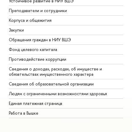
Устойчивое развитие в НИУ ВШЭ
О
Преподаватели и сотрудники
П
Корпуса и общежития
В
Закупки
П
Обращения граждан в НИУ ВШЭ
А
Фонд целевого капитала
Д
Противодействие коррупции
Ц
Сведения о доходах, расходах, об имуществе и
Б
обязательствах имущественного характера
О
Сведения об образовательной организации
О
Людям с ограниченными возможностями здоровья
Единая платежная страница
Работа в Вышке