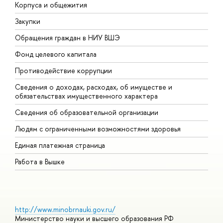
Корпуса и общежития
В
Закупки
П
Обращения граждан в НИУ ВШЭ
А
Фонд целевого капитала
Д
Противодействие коррупции
Ц
Сведения о доходах, расходах, об имуществе и
Б
обязательствах имущественного характера
О
Сведения об образовательной организации
О
Людям с ограниченными возможностями здоровья
Единая платежная страница
Работа в Вышке
http://www.minobrnauki.gov.ru/
Министерство науки и высшего образования РФ