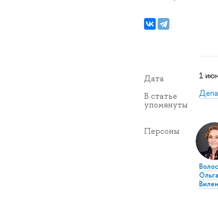
1 ию
Дата
Депа
В статье
упомянуты
Персоны
Воло
Ольг
Вилен