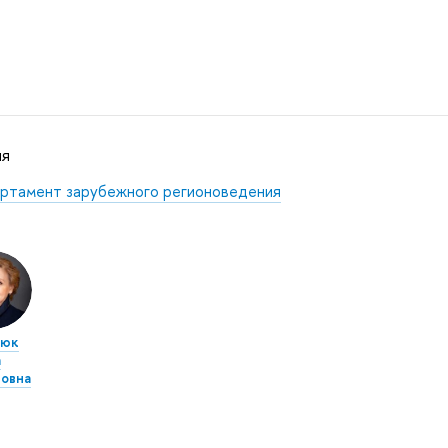
ня
ртамент зарубежного регионоведения
сюк
а
овна