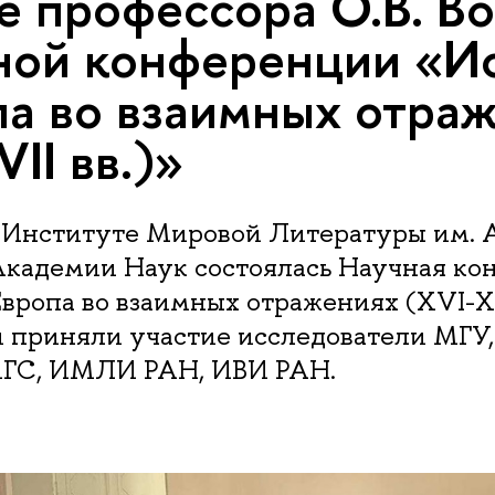
е профессора О.В. В
ной конференции «И
па во взаимных отра
II вв.)»
в Институте Мировой Литературы им. А
Академии Наук состоялась Научная ко
вропа во взаимных отражениях (XVI-XVI
 приняли участие исследователи МГУ,
ГС, ИМЛИ РАН, ИВИ РАН.