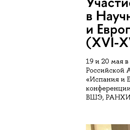
Участи
в Науч
и Евро
(XVI-XV
19 и 20 мая 
Российской 
«Испания и Е
конференции
ВШЭ, РАНХИ