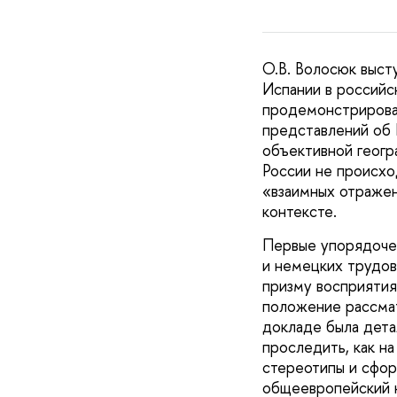
О.В. Волосюк выст
Испании в российск
продемонстрирован
представлений об 
объективной геогр
России не происхо
«взаимных отражен
контексте.
Первые упорядочен
и немецких трудов
призму восприятия
положение рассмат
докладе была дета
проследить, как н
стереотипы и сфор
общеевропейский к