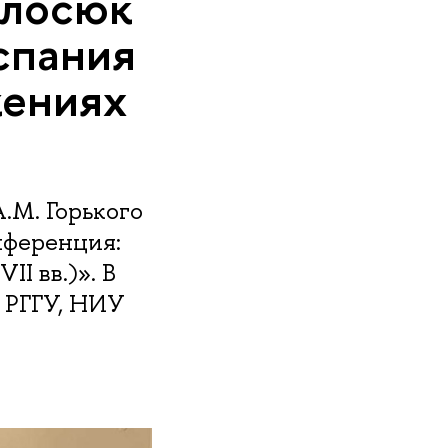
олосюк
спания
жениях
.М. Горького
нференция:
I вв.)». В
 РГГУ, НИУ