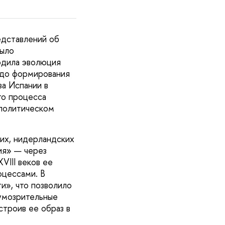
едставлений об
было
одила эволюция
 до формирования
а Испании в
го процесса
ополитическом
их, нидерландских
ия» — через
VIII веков ее
оцессами. В
и», что позволило
 умозрительные
строив ее образ в