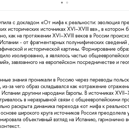
упила с докладом «От мифа к реальности: эволюция пр
их исторических источниках XVI–XVIII вв»., в котором 
о, как на протяжении XVI–XVIII веков в России происх
Испании - от фрагментарных полумифических сведений
афической и исторической картины. Формирование образ
дило изолированно, а являлось частью общеевропейско
ий», завязанного на европейском посредничестве и ге
ные знания проникали в Россию через переводы польск
, из-за чего образ складывался как «отражение отражен
 Испании другими народами Европы. В источниках XVII–X
ривалось в неразрывной связи с общеевропейскими пр
льно раскрыта динамика перехода «от мифа к реальност
а основе широкого круга источников Россия преодолела
мировала объективный взгляд на Испанию, гармонично в
онтекст.