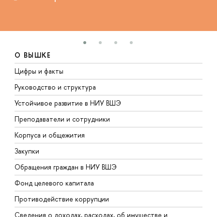
О ВЫШКЕ
Цифры и факты
Л
Руководство и структура
Д
Устойчивое развитие в НИУ ВШЭ
О
Преподаватели и сотрудники
П
Корпуса и общежития
В
Закупки
П
Обращения граждан в НИУ ВШЭ
А
Фонд целевого капитала
Д
Противодействие коррупции
Ц
Сведения о доходах, расходах, об имуществе и
Б