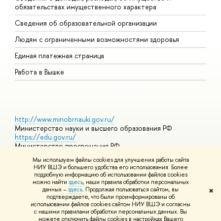
обязательствах имущественного характера
О
Сведения об образовательной организации
О
Людям с ограниченными возможностями здоровья
Единая платежная страница
Работа в Вышке
http://www.minobrnauki.gov.ru/
Министерство науки и высшего образования РФ
https://edu.gov.ru/
Министерство просвещения РФ
https://elearning.hse.ru/mooc
Мы используем файлы cookies для улучшения работы сайта
Массовые открытые онлайн-курсы
НИУ ВШЭ и большего удобства его использования. Более
подробную информацию об использовании файлов cookies
можно найти
здесь
, наши правила обработки персональных
данных –
здесь
. Продолжая пользоваться сайтом, вы
✖
© НИУ ВШЭ 1993–2026
Адреса и контакты
Условия
подтверждаете, что были проинформированы об
использования материалов
Политика конфиденциальности
Карта
использовании файлов cookies сайтом НИУ ВШЭ и согласны
сайта
с нашими правилами обработки персональных данных. Вы
Шрифты HSE Sans и HSE Slab разработаны в
Школе дизайна НИУ
можете отключить файлы cookies в настройках Вашего