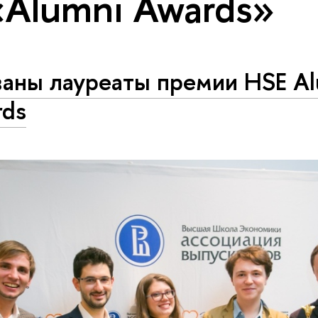
«Alumni Awards»
ваны лауреаты премии HSE A
rds