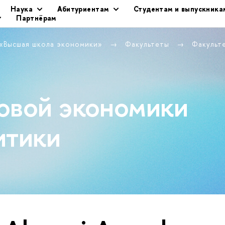
Наука
Абитуриентам
Студентам и выпускника
Партнёрам
 «Высшая школа экономики»
Факультеты
Факульт
овой экономики
итики