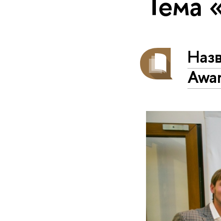
Тема 
Наз
Awa