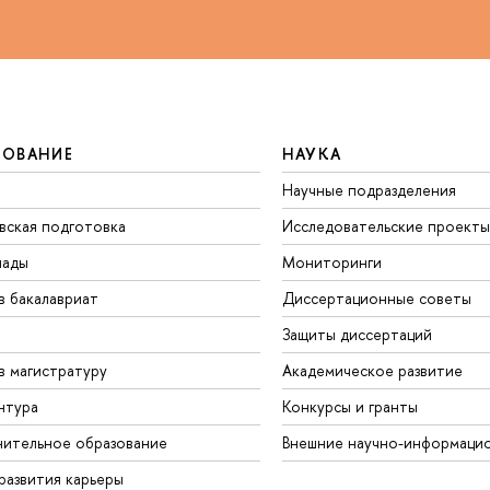
ЗОВАНИЕ
НАУКА
Научные подразделения
вская подготовка
Исследовательские проекты
иады
Мониторинги
в бакалавриат
Диссертационные советы
Защиты диссертаций
в магистратуру
Академическое развитие
нтура
Конкурсы и гранты
ительное образование
Внешние научно-информаци
развития карьеры