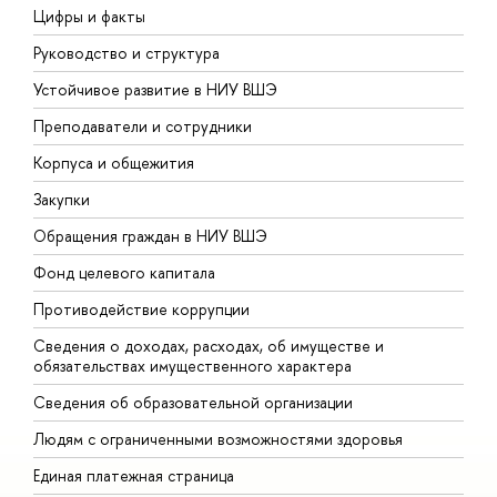
Цифры и факты
Л
Руководство и структура
Д
Устойчивое развитие в НИУ ВШЭ
О
Преподаватели и сотрудники
П
Корпуса и общежития
В
Закупки
П
Обращения граждан в НИУ ВШЭ
А
Фонд целевого капитала
Д
Противодействие коррупции
Ц
Сведения о доходах, расходах, об имуществе и
Б
обязательствах имущественного характера
О
Сведения об образовательной организации
О
Людям с ограниченными возможностями здоровья
Единая платежная страница