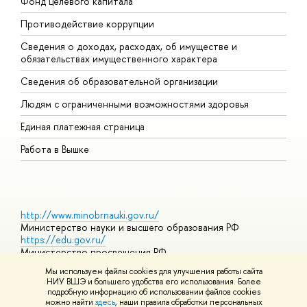
Фонд целевого капитала
Д
Противодействие коррупции
Ц
Сведения о доходах, расходах, об имуществе и
Б
обязательствах имущественного характера
О
Сведения об образовательной организации
О
Людям с ограниченными возможностями здоровья
Единая платежная страница
Работа в Вышке
http://www.minobrnauki.gov.ru/
Министерство науки и высшего образования РФ
https://edu.gov.ru/
Министерство просвещения РФ
https://elearning.hse.ru/mooc
Мы используем файлы cookies для улучшения работы сайта
Массовые открытые онлайн-курсы
НИУ ВШЭ и большего удобства его использования. Более
подробную информацию об использовании файлов cookies
можно найти
здесь
, наши правила обработки персональных