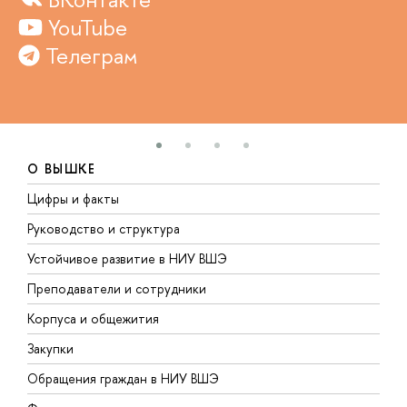
YouTube
Телеграм
О ВЫШКЕ
Цифры и факты
Л
Руководство и структура
Д
Устойчивое развитие в НИУ ВШЭ
О
Преподаватели и сотрудники
П
Корпуса и общежития
В
Закупки
П
Обращения граждан в НИУ ВШЭ
А