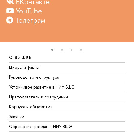
ВКонтакте
YouTube
Телеграм
О ВЫШКЕ
Цифры и факты
Л
Руководство и структура
Д
Устойчивое развитие в НИУ ВШЭ
О
Преподаватели и сотрудники
П
Корпуса и общежития
В
Закупки
П
Обращения граждан в НИУ ВШЭ
А