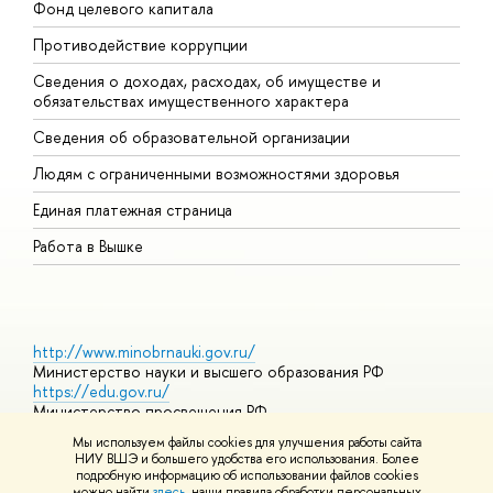
Фонд целевого капитала
Д
Противодействие коррупции
Ц
Сведения о доходах, расходах, об имуществе и
Б
обязательствах имущественного характера
О
Сведения об образовательной организации
О
Людям с ограниченными возможностями здоровья
Единая платежная страница
Работа в Вышке
http://www.minobrnauki.gov.ru/
Министерство науки и высшего образования РФ
https://edu.gov.ru/
Министерство просвещения РФ
https://elearning.hse.ru/mooc
Мы используем файлы cookies для улучшения работы сайта
Массовые открытые онлайн-курсы
НИУ ВШЭ и большего удобства его использования. Более
подробную информацию об использовании файлов cookies
можно найти
здесь
, наши правила обработки персональных